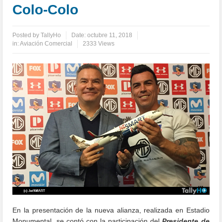
Colo-Colo
Posted by
TallyHo
Date:
octubre 11, 2018
in:
Aviación Comercial
2333 Views
En la presentación de la nueva alianza, realizada en Estadio
Monumental, se contó con la participación del
Presidente de