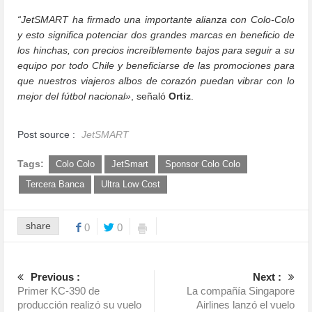
“JetSMART ha firmado una importante alianza con Colo-Colo
y esto significa potenciar dos grandes marcas en beneficio de
los hinchas, con precios increíblemente bajos para seguir a su
equipo por todo Chile y beneficiarse de las promociones para
que nuestros viajeros albos de corazón puedan vibrar con lo
mejor del fútbol nacional»
, señaló
Ortiz
.
Post source :
JetSMART
Tags:
Colo Colo
JetSmart
Sponsor Colo Colo
Tercera Banca
Ultra Low Cost
share
0
0
Previous :
Next :
Primer KC-390 de
La compañía Singapore
producción realizó su vuelo
Airlines lanzó el vuelo