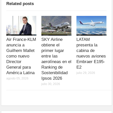
Related posts
Air France-KLM
SKY Airline
LATAM
anuncia a
obtiene el
presenta la
Guilhem Mallet
primer lugar
cabina de
como nuevo
entre las
nuevos aviones
Director
aerolíneas en el
Embraer E195-
General para
Ranking de
E2
América Latina
Sostenibilidad
julio 29, 2026
Ipsos 2026
agosto 05, 2026
julio 30, 2026