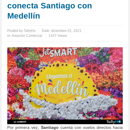
conecta Santiago con
Medellín
Posted by
TallyHo
Date:
diciembre 01, 2021
in:
Aviación Comercial
1437 Views
Por primera vez,
Santiago
cuenta con vuelos directos hacia