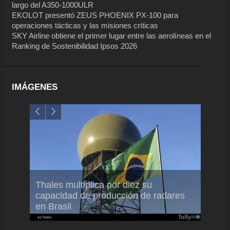
largo del A350-1000ULR
EKOLOT presentó ZEUS PHOENIX PX-100 para
operaciones tácticas y las misiones críticas
SKY Airline obtiene el primer lugar entre las aerolíneas en el
Ranking de Sostenibilidad Ipsos 2026
IMÁGENES
em
Thales multiplica por diez su
Ampli
ral
capacidad de producción de radares
vuelo
en Brasil
A350