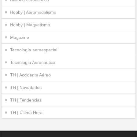
Hobby | Aeromodelismo
Hobby | Maquetismo
Magazine
Tecnología aeroespacial
Tecnología Aeronáutica
TH | Accidente Aéreo
TH | Novedades
TH | Tendencias
TH | Última Hora