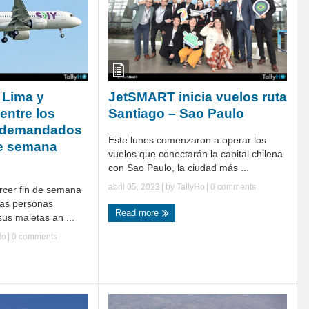
 Lima y
JetSMART inicia vuelos ruta
 entre los
Santiago – Sao Paulo
 demandados
Este lunes comenzaron a operar los
de semana
vuelos que conectarán la capital chilena
con Sao Paulo, la ciudad más ...
abril 05, 2023
| by
TallyHo
|
0 comments
ercer fin de semana
las personas
Read more
us maletas an ...
Ho
|
0 comments