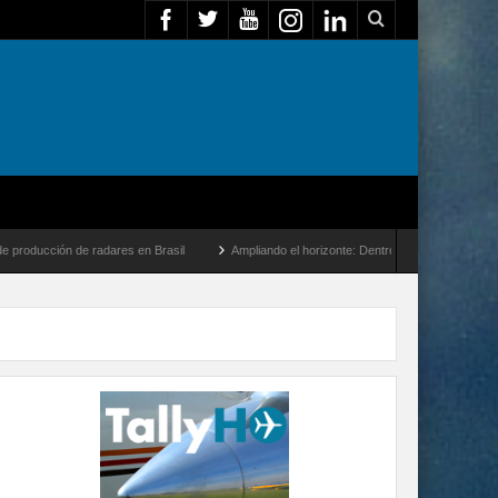
 radares en Brasil
Ampliando el horizonte: Dentro del vuelo de desarrollo más larg