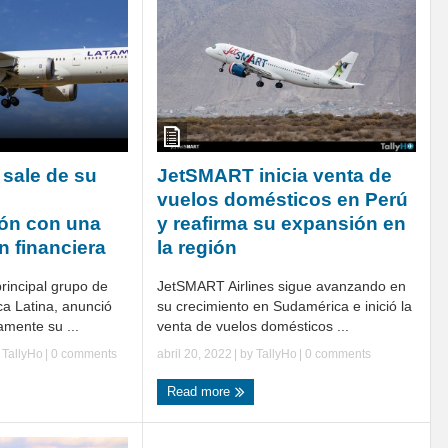
sale de su
JetSMART inicia venta de
vuelos domésticos en Perú
ión con una
y reafirma su expansión en
n financiera
la región
rincipal grupo de
JetSMART Airlines sigue avanzando en
ca Latina, anunció
su crecimiento en Sudamérica e inició la
amente su ...
venta de vuelos domésticos ...
y
TallyHo
|
0 comments
abril 20, 2022
| by
TallyHo
|
0 comments
Read more