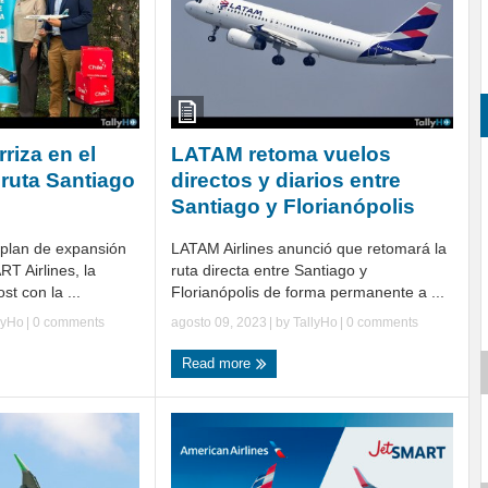
riza en el
LATAM retoma vuelos
 ruta Santiago
directos y diarios entre
Santiago y Florianópolis
plan de expansión
LATAM Airlines anunció que retomará la
RT Airlines, la
ruta directa entre Santiago y
st con la ...
Florianópolis de forma permanente a ...
lyHo
|
0 comments
agosto 09, 2023
| by
TallyHo
|
0 comments
Read more