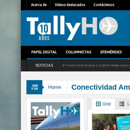
Acerca de
Videos destacados
Contáctenos
PAPEL DIGITAL
COLUMNISTAS
EFEMÉRIDES
NOTICIAS
io al C-2 Greyhound
Air France-KLM anuncia a Guilhem Mallet como nuevo Director G
Conectividad Am
Home
Grid
L