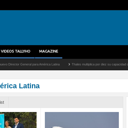
VIDEOS TALLYHO
MAGAZINE
eneral para América Latina
Thales multiplica por diez su capacidad de producción de
érica Latina
ist