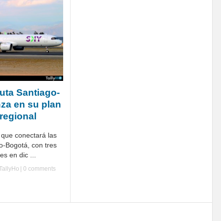
uta Santiago-
za en su plan
regional
 que conectará las
o-Bogotá, con tres
s en dic ...
TallyHo
|
0 comments