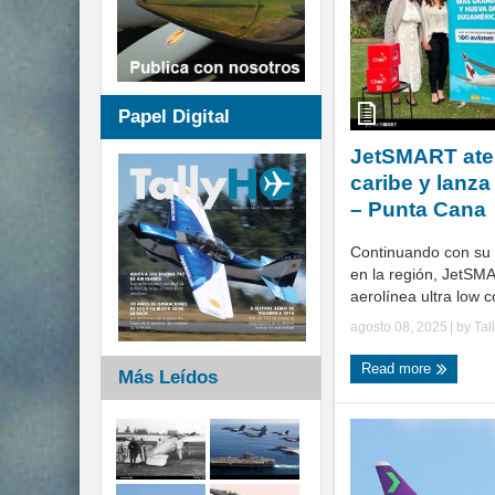
Papel Digital
JetSMART ater
caribe y lanza
– Punta Cana
Continuando con su 
en la región, JetSMA
aerolínea ultra low co
agosto 08, 2025
| by
Tal
Read more
Más Leídos