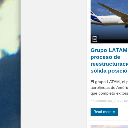
Grupo LATAM 
proceso de
reestructurac
sólida posició
El grupo LATAM, el p
aerolíneas de Améri
que completó exitos
noviembre 04, 2022
| b
Read more