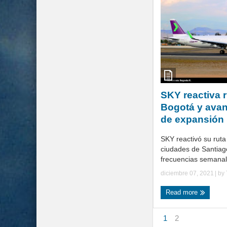
SKY reactiva r
Bogotá y avan
de expansión 
SKY reactivó su ruta
ciudades de Santiag
frecuencias semanale
diciembre 07, 2021
| by
Read more
1
2