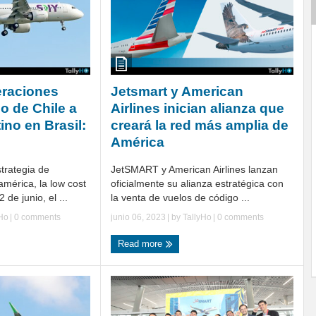
eraciones
Jetsmart y American
o de Chile a
Airlines inician alianza que
ino en Brasil:
creará la red más amplia de
América
trategia de
JetSMART y American Airlines lanzan
mérica, la low cost
oficialmente su alianza estratégica con
de junio, el ...
la venta de vuelos de código ...
yHo
|
0 comments
junio 06, 2023
| by
TallyHo
|
0 comments
Read more