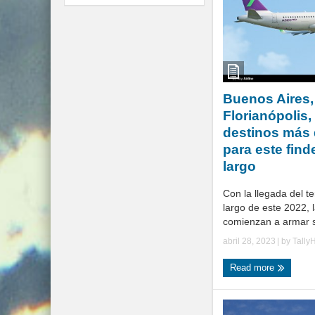
Buenos Aires,
Florianópolis,
destinos más
para este fin
largo
Con la llegada del t
largo de este 2022, 
comienzan a armar s
abril 28, 2023
| by
Tally
Read more