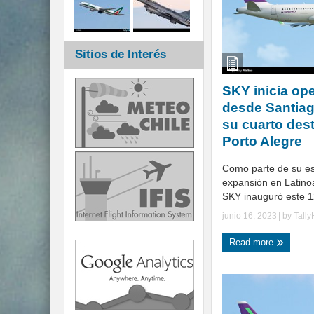
Sitios de Interés
SKY inicia op
desde Santiag
su cuarto dest
Porto Alegre
Como parte de su es
expansión en Latinoa
SKY inauguró este 12 
junio 16, 2023
| by
Tall
Read more