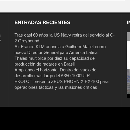
ENTRADAS RECIENTES
I
a
Tras casi 60 años la US Navy retira del servicio al C-
2 Greyhound
l
Air France-KLM anuncia a Guilhem Mallet como
nuevo Director General para América Latina
Thales multiplica por diez su capacidad de
producción de radares en Brasil
Ampliando el horizonte: Dentro del vuelo de
desarrollo más largo del A350-1000ULR
EKOLOT presentó ZEUS PHOENIX PX-100 para
Tras casi 60 años la US Navy retira del
operaciones tácticas y las misiones críticas
servicio al C-2 Greyhound