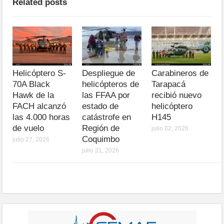
Related posts
Helicóptero S-
Despliegue de
Carabineros de
70A Black
helicópteros de
Tarapacá
Hawk de la
las FFAA por
recibió nuevo
FACH alcanzó
estado de
helicóptero
las 4.000 horas
catástrofe en
H145
de vuelo
Región de
julio 02, 2026
Coquimbo
julio 27, 2026
julio 21, 2026