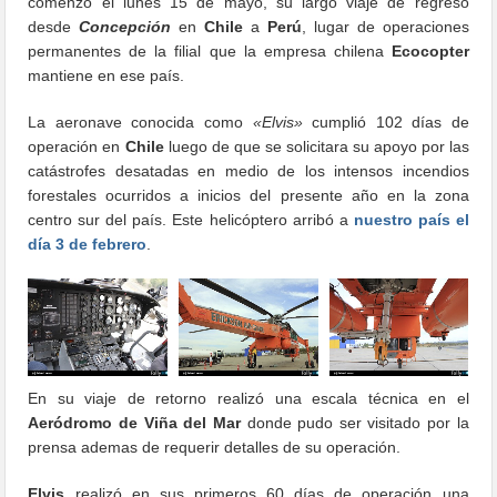
comenzó el lunes 15 de mayo, su largo viaje de regreso
desde
Concepción
en
Chile
a
Perú
, lugar de operaciones
permanentes de la filial que la empresa chilena
Ecocopter
mantiene en ese país.
La aeronave conocida como
«Elvis»
cumplió 102 días de
operación en
Chile
luego de que se solicitara su apoyo por las
catástrofes desatadas en medio de los intensos incendios
forestales ocurridos a inicios del presente año en la zona
centro sur del país. Este helicóptero arribó a
nuestro país el
día 3 de febrero
.
En su viaje de retorno realizó una escala técnica en el
Aeródromo de Viña del Mar
donde pudo ser visitado por la
prensa ademas de requerir detalles de su operación.
Elvis
realizó en sus primeros 60 días de operación una