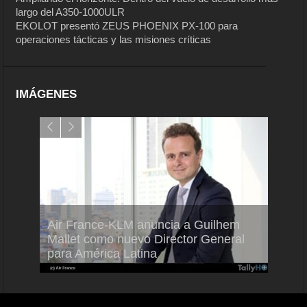
largo del A350-1000ULR
EKOLOT presentó ZEUS PHOENIX PX-100 para
operaciones tácticas y las misiones críticas
IMÁGENES
Air France-KLM anuncia a Guilhem
Thale
ra del
Mallet como nuevo Director General
capac
para América Latina
en Br