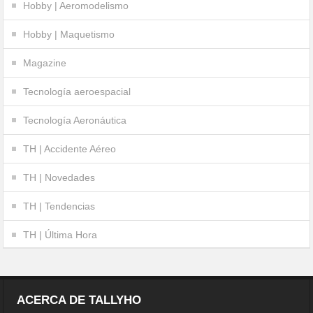
Hobby | Aeromodelismo
Hobby | Maquetismo
Magazine
Tecnología aeroespacial
Tecnología Aeronáutica
TH | Accidente Aéreo
TH | Novedades
TH | Tendencias
TH | Última Hora
ACERCA DE TALLYHO