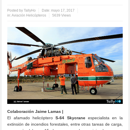
Posted by
TallyHo
Date:
mayo 17, 2017
in:
Aviación Helicópteros
5639 Views
Colaboración Jaime Lamas |
El afamado helicóptero
S-64 Skycrane
especialista en la
extinsión de incendios forestales, entre otras tareas de carga,