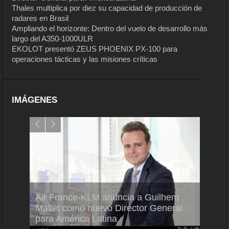
Thales multiplica por diez su capacidad de producción de
radares en Brasil
Ampliando el horizonte: Dentro del vuelo de desarrollo más
largo del A350-1000ULR
EKOLOT presentó ZEUS PHOENIX PX-100 para
operaciones tácticas y las misiones críticas
IMÁGENES
Air France-KLM anuncia a Guilhem
Thale
ra del
Mallet como nuevo Director General
capac
para América Latina
en Br