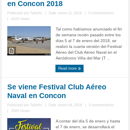
en Concon 2018
Publicado por
TallyHo
|
Date: enero 11, 2018
|
0 commentarios
|
4320 Views
Tal como habíamos anunciado el fin
de semana recién pasado entre los
días 5 al 7 de enero del 2018, se
realizó la cuarta versión del Festival
Aéreo del Club Aéreo Naval en el
Aeródromo Viña del Mar (T ...
Read more
Se viene Festival Club Aéreo
Naval en Concon
Publicado por
TallyHo
|
Date: enero 04, 2018
|
0 commentarios
|
3565 Views
A contar del día 5 de enero y hasta
el 7 de enero, se desarrollará el