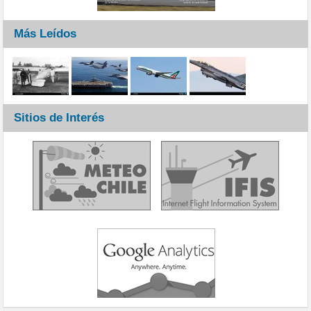
Más Leídos
Sitios de Interés