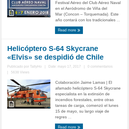
Festival Aéreo del Club Aéreo Naval
en el Aeródromo de Viña del
Mar (Concon – Torquemada). Este
año contará con los tradicionales ...
Read more
Helicóptero S-64 Skycrane
«Elvis» se despidió de Chile
Publicado por
TallyHo
|
Date: mayo 17, 2017
|
0 commentarios
|
5638 Views
Colaboración Jaime Lamas | El
afamado helicóptero S-64 Skycrane
especialista en la extinsión de
incendios forestales, entre otras
tareas de carga, comenzó el lunes
15 de mayo, su largo viaje de
regres ...
Read more