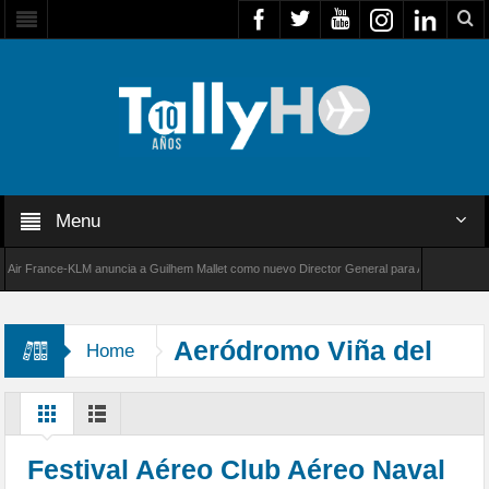
Menu
France-KLM anuncia a Guilhem Mallet como nuevo Director General para América Latina
000 de Bombardier establece un nuevo récord de velocidad entre Los Ángeles y Farnboroug
Aeródromo Viña del
Home
Mar
Festival Aéreo Club Aéreo Naval