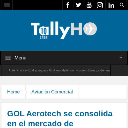
Menu
Air France-KLM anuncia a Guilhem Mallet como nuevo Director General para América Lati
obal 8000 de Bombardier establece un nuevo récord de velocidad entre Los Ángeles y Farn
Home
Aviación Comercial
GOL Aerotech se consolida
en el mercado de