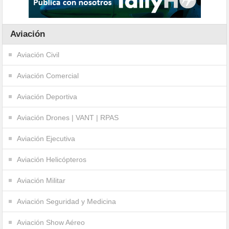
Aviación
Aviación Civil
Aviación Comercial
Aviación Deportiva
Aviación Drones | VANT | RPAS
Aviación Ejecutiva
Aviación Helicópteros
Aviación Militar
Aviación Seguridad y Medicina
Aviación Show Aéreo