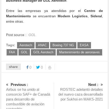
Business Manager de GOL Aerotech
.
Entre las empresas ya atendidas por el
Centro de
Mantenimiento
se encuentran
Modern Logistics
,
Sideral
,
entre otras.
Post source :
GOL
Tags:
Aerotech
ANAC
Boeing 737 NG
EASA
FAA
GOL
GOL Aerotech
Mantenimiento de aeronaves
share
0
0
Previous :
Next :
Airbus se ha unido al
ROSTEC adelantó detalles
consorcio SAF+ de Canadá
del nuevo caza desarrollado
para desarrollo de
por Sukhoi en MAKS-2021
combustible de aviación
sostenible