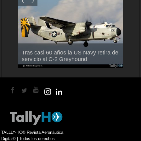
Air France-KLM anuncia a Guilhem
Thale
Tras casi 60 años la US Navy retira del
Mallet como nuevo Director General
capac
servicio al C-2 Greyhound
para América Latina
en Br
TALLLY-HO© Revista Aeronáutica
Digital© | Todos los derechos