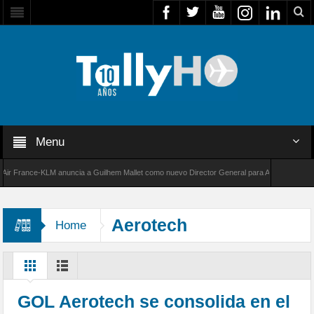
Menu
France-KLM anuncia a Guilhem Mallet como nuevo Director General para América Latina
000 de Bombardier establece un nuevo récord de velocidad entre Los Ángeles y Farnboroug
Aerotech
Home
GOL Aerotech se consolida en el