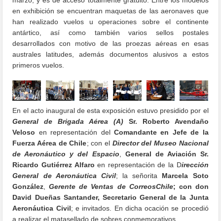
marzo, y es de acceso totalmente gratuito. Entre los modelos
en exhibición se encuentran maquetas de las aeronaves que
han realizado vuelos u operaciones sobre el continente
antártico, así como también varios sellos postales
desarrollados con motivo de las proezas aéreas en esas
australes latitudes, además documentos alusivos a estos
primeros vuelos.
En el acto inaugural de esta exposición estuvo presidido por el
General de Brigada Aérea (A)
Sr. Roberto Avendaño
Veloso
en representación del
Comandante en Jefe de la
Fuerza Aérea de Chile
; con el
Director del Museo Nacional
de Aeronáutico y del Espacio
,
General de Aviación Sr.
Ricardo Gutiérrez Alfaro
en representación de la D
irección
General de Aeronáutica Civil
; la señorita
Marcela Soto
González
,
Gerente de Ventas de CorreosChile
; con don
David Dueñas Santander,
Secretario General de la Junta
Aeronáutica Civil
; e invitados. En dicha ocación se procedió
a realizar el matasellado de sobres conmemorativos.