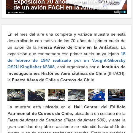
Exposición 70 años del primer vuelo
de un avión FACH en la Antártica
En el mes del aire una completa y variada muestra se está
desarrollando con motivo de los 70 años del primer vuelo de
un avión de la
Fuerza Aérea de Chile en la Antártica
. La
exposición que conmemora ese primer vuelo un ya lejano
15
de febrero de 1947 realizado por un Vought-Sikorsky
OS2U Kingfisher N°308
, está organizada por el
Instituto de
Investigaciones Histórico Aeronáuticas de Chile
(IIHACH),
la
Fuerza Aérea de Chile
y
Correos de Chile
.
La muestra está ubicada en el
Hall Central del Edificio
Patrimonial de Correos de Chile,
ubicado a un costado de la
Plaza de Armas de Santiago (Plaza de Armas 989)
, y ante la
gran cantidad de público asistente se extendió hasta el 15 de