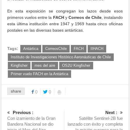
En esta exposición se congregan los lazos desde esos
primeros vuelos entre la
FACH
y
Correos de Chile
, instalando
esta última institución entre 1947 y 1969 hasta cinco oficinas
postales en las diversas bases antárticas.
Tags:
Antártica
CorreosChile
FACH
IIHACH
Instituto de Investigaciones Histórico Aeronáuticas de Chile
Kingfisher
mes del aire
OS2U Kingfisher
Primer vuelo FACH en la Antártica
share
0
0
Previous :
Next :
Con izamiento de la Gran
Satélite Sentinel-2B fue
Bandera Nacional se dio
lanzado con éxito y completa
inicio al Mes del Aire
la misión europea para la