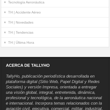
Tecnología Aeronáutica
TH | Accidente Aéreo
TH | Novedades
TH | Tendencias
TH | Última Hora
ACERCA DE TALLYHO
TallyHo, publicación periodística desarrollada en
plataforma digital (Sitio Web, Papel Digital y Redes
Sociales) y versión Impresa, orientada a entregar
una visión global, integral, entretenida, dinámica,
profesional y tecnológica, de la aeronáutica nacional
e internacional. Incorpora temas relacionados con la
aviación civil, ejecutiva, comercial, militar, industrial,