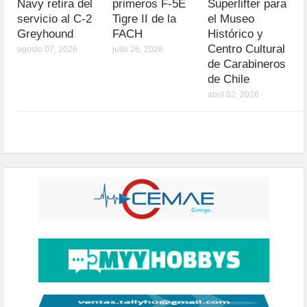
Navy retira del
primeros F-5E
Superlifter para
servicio al C-2
Tigre II de la
el Museo
Greyhound
FACH
Histórico y
Centro Cultural
agosto 07, 2026
julio 26, 2026
de Carabineros
de Chile
abril 02, 2026