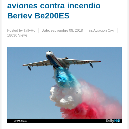
aviones contra incendio
Beriev Be200ES
Posted by
TallyHo
Date:
septiembre 08, 2018
in:
Aviación Civil
18636 Views