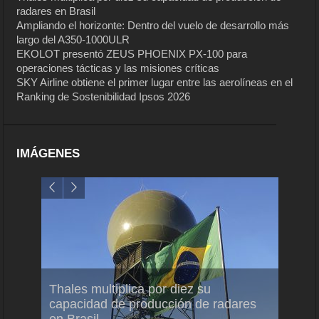
radares en Brasil
Ampliando el horizonte: Dentro del vuelo de desarrollo más
largo del A350-1000ULR
EKOLOT presentó ZEUS PHOENIX PX-100 para
operaciones tácticas y las misiones críticas
SKY Airline obtiene el primer lugar entre las aerolíneas en el
Ranking de Sostenibilidad Ipsos 2026
IMÁGENES
em
Thales multiplica por diez su
Ampli
ral
capacidad de producción de radares
vuelo
en Brasil
A350