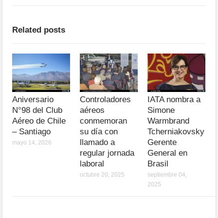
Related posts
Aniversario
Controladores
IATA nombra a
N°98 del Club
aéreos
Simone
Aéreo de Chile
conmemoran
Warmbrand
– Santiago
su día con
Tcherniakovsky
llamado a
Gerente
mayo 14, 2026
regular jornada
General en
laboral
Brasil
octubre 20, 2025
septiembre 04,
2025