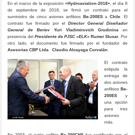
En el marco de la exposición
«Hydroaviation-2018»
, el día 8
de septiembre de 2018, se firmó un contrato para el
suministro de cinco aviones anfibios
Be-200ES
a
Chile
. El
contrato fue firmado por el
Director General Diseñador
General de Beriev
Yuri Vladimirovich Grudinina
en
presencia del
Presidente de PJSC «ELK»
Rumer Slusar
. Por
otro lado, el documento fue firmado por el fundador de
Asesorias CBP Ltda
.
Claudio Alcayaga Corvalán
.
El contrato
estipula la
entrega de
dos aviones
anfibios
Be-
200ES
y
una opción
para tres
aviones
más.
En 2003, el avión anfibio
Be-200CHS
fue certificado por el