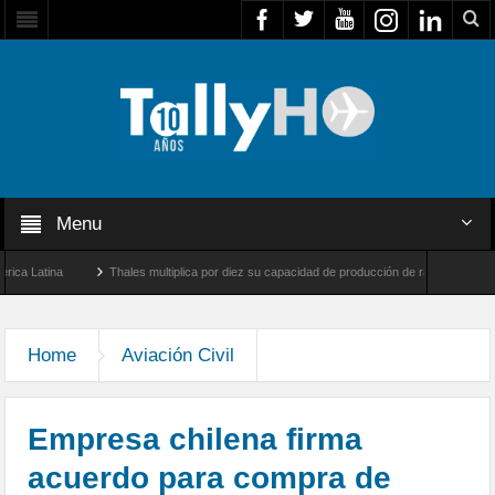
Menu
tina
Thales multiplica por diez su capacidad de producción de radares en Brasil
y Farnborough, Reino Unido
Airbus U030 Flexrotor inicia sus operaciones con la Ag
Home
Aviación Civil
Empresa chilena firma
acuerdo para compra de