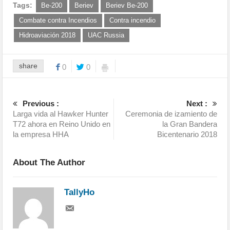
Tags:
Be-200
Beriev
Beriev Be-200
Combate contra Incendios
Contra incendio
Hidroaviación 2018
UAC Russia
share
0
0
Previous :
Next :
Larga vida al Hawker Hunter
Ceremonia de izamiento de
T72 ahora en Reino Unido en
la Gran Bandera
la empresa HHA
Bicentenario 2018
About The Author
TallyHo