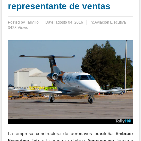
representante de ventas
Posted by
TallyHo
Date:
agosto 04, 2016
in:
Aviación Ejecutiva
3423 Views
La empresa constructora de aeronaves brasileña
Embraer
Executive Jets
y la empresa chilena
Aeroservicio
firmaron