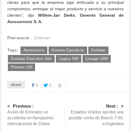
claras para que la empresa siga enfocada a su principal
compromiso, entregar el mejor producto y servicio a nuestros
clientes”
, dijo
Willem-Jan Derks
,
Gerente General de
Aeroservicio S. A.
Post source :
Embraer
Tags:
Aeroservicio
Aviones Ejecutivos
Embraer
Embraer Executive Jets
Legacy 600
Lineage 1000
Phenom 100
share
0
0
Previous :
Next :
Avión de Emirates se
Estados Unidos aprobó una
accidenta en Aeropuerto
posible venta de Beech T-6C
Internacional de Dubai
a Argentina