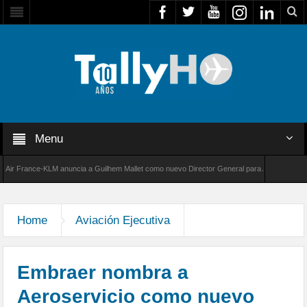
Menu
France-KLM anuncia a Guilhem Mallet como nuevo Director General para América Latina
000 de Bombardier establece un nuevo récord de velocidad entre Los Ángeles y Farnboroug
Home
Aviación Ejecutiva
Embraer nombra a
Aeroservicio como nuevo