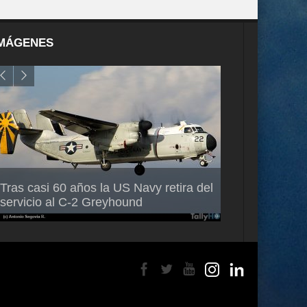
MÁGENES
Air France-KLM anuncia a Guilhem
Thales multipl
Tras casi 60 años la US Navy retira del
Mallet como nuevo Director General
capacidad de 
servicio al C-2 Greyhound
para América Latina
en Brasil