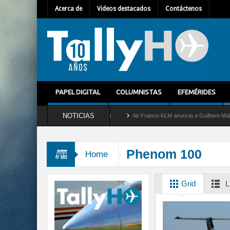
Acerca de
Videos destacados
Contáctenos
PAPEL DIGITAL
COLUMNISTAS
EFEMÉRIDES
NOTICIAS
etira del servicio al C-2 Greyhound
Air France-KLM anuncia a Guilhem Mallet como 
Phenom 100
Home
Grid
L