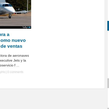
ra a
 como nuevo
 de ventas
ctora de aeronaves
ecutive Jets y la
ervicio f ...
lyHo
|
0 comments