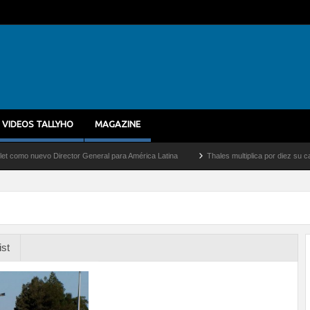
VIDEOS TALLYHO
MAGAZINE
nuevo Director General para América Latina
Thales multiplica por diez su capacidad
ist