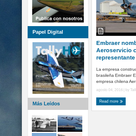
Papel Digital
Embraer nomb
Aeroservicio
representante
La empresa constru
brasileña Embraer Ex
empresa chilena Aeros
agosto 04, 2016
| by
Tal
Read more
Más Leídos