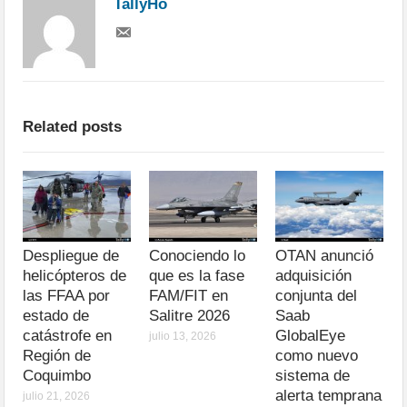
TallyHo
Related posts
Despliegue de
Conociendo lo
OTAN anunció
helicópteros de
que es la fase
adquisición
las FFAA por
FAM/FIT en
conjunta del
estado de
Salitre 2026
Saab
catástrofe en
GlobalEye
julio 13, 2026
Región de
como nuevo
Coquimbo
sistema de
alerta temprana
julio 21, 2026