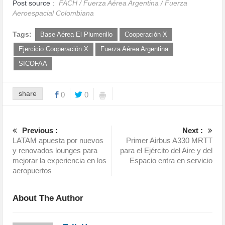
Post source :
FACH / Fuerza Aérea Argentina / Fuerza
Aeroespacial Colombiana
Tags:
Base Aérea El Plumerillo
Cooperación X
Ejercicio Cooperación X
Fuerza Aérea Argentina
SICOFAA
share
0
0
Previous :
Next :
LATAM apuesta por nuevos
Primer Airbus A330 MRTT
y renovados lounges para
para el Ejército del Aire y del
mejorar la experiencia en los
Espacio entra en servicio
aeropuertos
About The Author