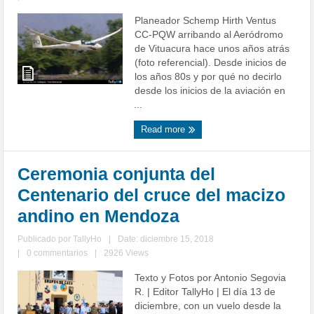
Planeador Schemp Hirth Ventus
CC-PQW arribando al Aeródromo
de Vituacura hace unos años atrás
(foto referencial). Desde inicios de
los años 80s y por qué no decirlo
desde los inicios de la aviación en
...
Read more
Ceremonia conjunta del
Centenario del cruce del macizo
andino en Mendoza
Publicado por
TallyHo
|
Date: diciembre 15, 2018
|
0 commentarios
|
2926 Views
Texto y Fotos por Antonio Segovia
R. | Editor TallyHo | El día 13 de
diciembre, con un vuelo desde la