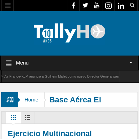
Menu
 France-KLM anuncia a Guilhem Mallet como nuevo Director General para América Latina
8000 de Bombardier establece un nuevo récord de velocidad entre Los Ángeles y Farnborou
Base Aérea El
Home
Plumerillo
Ejercicio Multinacional