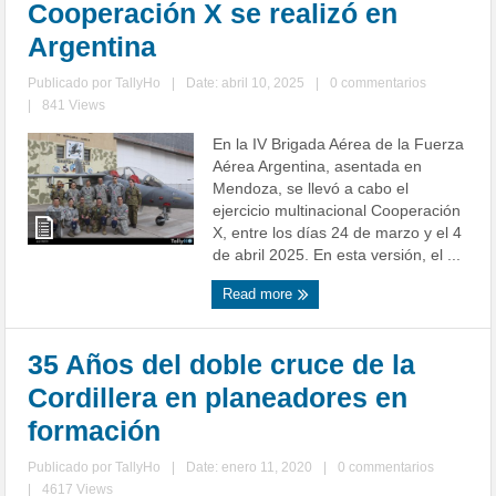
Cooperación X se realizó en
Argentina
Publicado por
TallyHo
|
Date: abril 10, 2025
|
0 commentarios
|
841 Views
En la IV Brigada Aérea de la Fuerza
Aérea Argentina, asentada en
Mendoza, se llevó a cabo el
ejercicio multinacional Cooperación
X, entre los días 24 de marzo y el 4
de abril 2025. En esta versión, el ...
Read more
35 Años del doble cruce de la
Cordillera en planeadores en
formación
Publicado por
TallyHo
|
Date: enero 11, 2020
|
0 commentarios
|
4617 Views