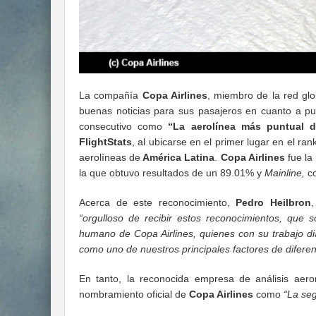
La compañía
Copa Airlines
, miembro de la red gl
buenas noticias para sus pasajeros en cuanto a pu
consecutivo como
“La aerolínea más puntual d
FlightStats
, al ubicarse en el primer lugar en el ra
aerolíneas de
América Latina
.
Copa Airlines
fue la
la que obtuvo resultados de un 89.01% y
Mainline,
co
Acerca de este reconocimiento,
Pedro Heilbron
“orgulloso de recibir estos reconocimientos, que
humano de Copa Airlines, quienes con su trabajo dia
como uno de nuestros principales factores de diferenc
En tanto, la reconocida empresa de análisis aer
nombramiento oficial de
Copa Airlines
como
“La seg