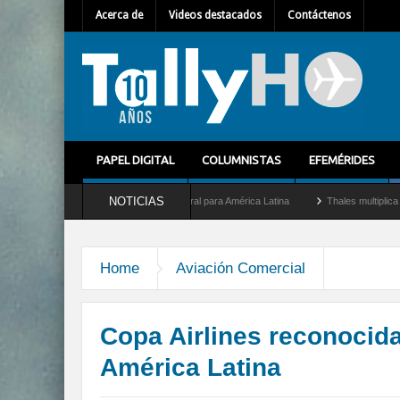
Acerca de
Videos destacados
Contáctenos
PAPEL DIGITAL
COLUMNISTAS
EFEMÉRIDES
NOTICIAS
t como nuevo Director General para América Latina
Thales multiplica por diez su ca
Home
Aviación Comercial
Copa Airlines reconocid
América Latina