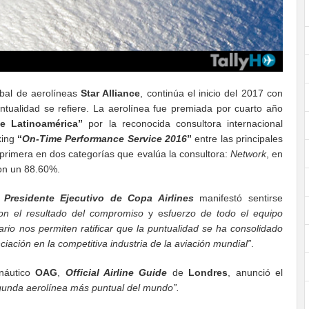
obal de aerolíneas
Star Alliance
, continúa el inicio del 2017 con
ntualidad se refiere. La aerolínea fue premiada por cuarto año
e Latinoamérica”
por la reconocida consultora internacional
nking
“
On-Time Performance Service 2016
”
entre las principales
 primera en dos categorías que evalúa la consultora:
Network
, en
n un 88.60%.
,
Presidente Ejecutivo de Copa Airlines
manifestó sentirse
 son el resultado del compromiso
y e
sfuerzo de todo el equipo
rio nos permiten ratificar que la puntualidad se ha consolidado
iación en la competitiva industria de la aviación mundial”
.
onáutico
OAG
,
Official Airline Guide
de
Londres
, anunció el
unda aerolínea más puntual del mundo”.