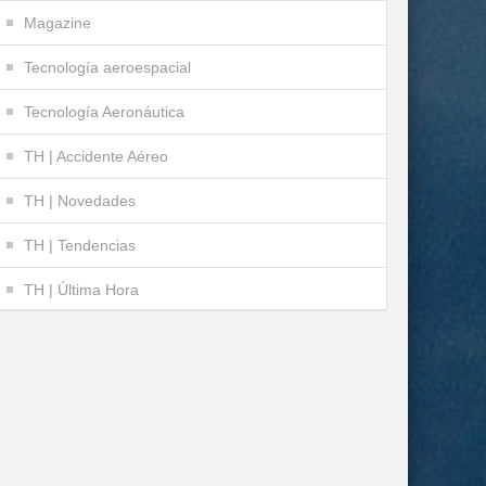
Magazine
Tecnología aeroespacial
Tecnología Aeronáutica
TH | Accidente Aéreo
TH | Novedades
TH | Tendencias
TH | Última Hora