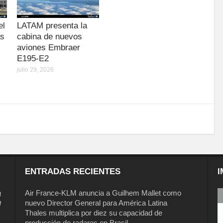
el
LATAM presenta la
as
cabina de nuevos
aviones Embraer
E195-E2
julio 29, 2026
ENTRADAS RECIENTES
I
a
Air France-KLM anuncia a Guilhem Mallet como
nuevo Director General para América Latina
l
Thales multiplica por diez su capacidad de
producción de radares en Brasil