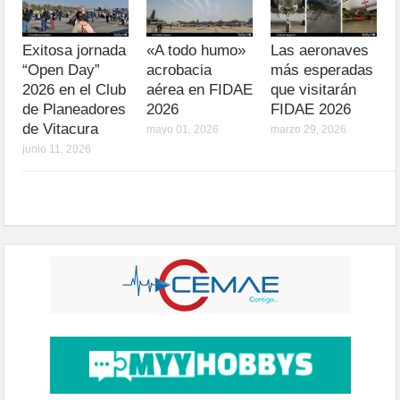
Exitosa jornada
«A todo humo»
Las aeronaves
“Open Day”
acrobacia
más esperadas
2026 en el Club
aérea en FIDAE
que visitarán
de Planeadores
2026
FIDAE 2026
de Vitacura
mayo 01, 2026
marzo 29, 2026
junio 11, 2026