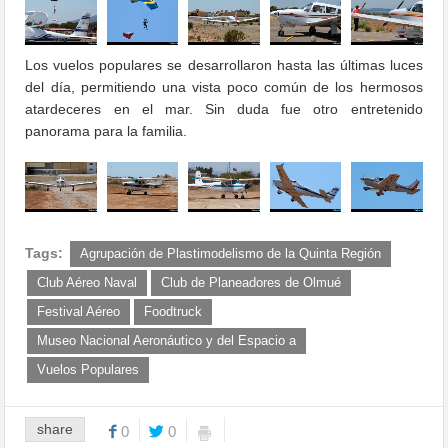
Los vuelos populares se desarrollaron hasta las últimas luces
del día, permitiendo una vista poco común de los hermosos
atardeceres en el mar. Sin duda fue otro entretenido
panorama para la familia.
Tags:
Agrupación de Plastimodelismo de la Quinta Región
Club Aéreo Naval
Club de Planeadores de Olmué
Festival Aéreo
Foodtruck
Museo Nacional Aeronáutico y del Espacio a
Vuelos Populares
share
0
0