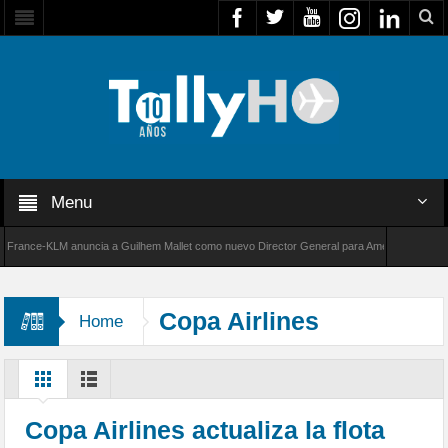
Menu
ce-KLM anuncia a Guilhem Mallet como nuevo Director General para América Latina
de Bombardier establece un nuevo récord de velocidad entre Los Ángeles y Farnborough, R
Copa Airlines
Home
Copa Airlines actualiza la flota