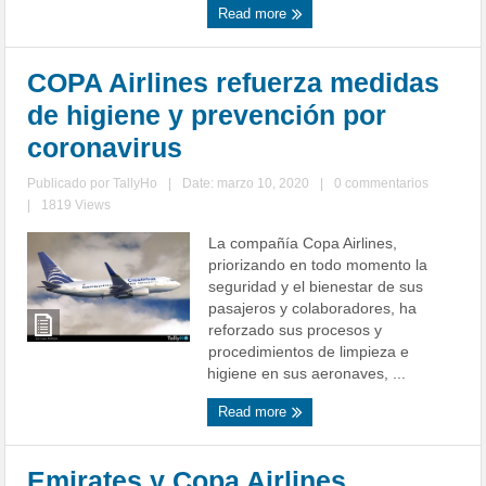
Read more
COPA Airlines refuerza medidas
de higiene y prevención por
coronavirus
Publicado por
TallyHo
|
Date: marzo 10, 2020
|
0 commentarios
|
1819 Views
La compañía Copa Airlines,
priorizando en todo momento la
seguridad y el bienestar de sus
pasajeros y colaboradores, ha
reforzado sus procesos y
procedimientos de limpieza e
higiene en sus aeronaves, ...
Read more
Emirates y Copa Airlines