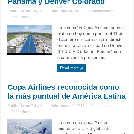
Panamá y Denver Colorado
Publicado por
TallyHo
|
Date: abril 20, 2017
|
0 commentarios
|
2670 Views
La compañía Copa Airlines, anunció
el día de hoy que a partir del 11 de
diciembre ofrecerá servicio directo
entre la atractiva ciudad de Denver
(EEUU) y Ciudad de Panamá con
cuatro vuelos por semana. ...
Read more
Copa Airlines reconocida como
la más puntual de América Latina
Publicado por
TallyHo
|
Date: enero 10, 2017
|
0 commentarios
|
2081 Views
La compañía Copa Airlines,
miembro de la red global de