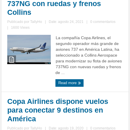
737NG con ruedas y frenos
Collins
Publicado por
TallyHo
|
Date: agosto 24, 2021
|
0 commentarios
|
1600 Views
La compañía Copa Airlines, el
segundo operador más grande de
aviones 737 en América Latina, ha
seleccionado a Collins Aerospace
para modernizar su flota de aviones
737NG con nuevas ruedas y frenos
de ...
Read more
Copa Airlines dispone vuelos
para conectar 9 destinos en
América
Publicado por
TallyHo
|
Date: agosto 19, 2020
|
0 commentarios