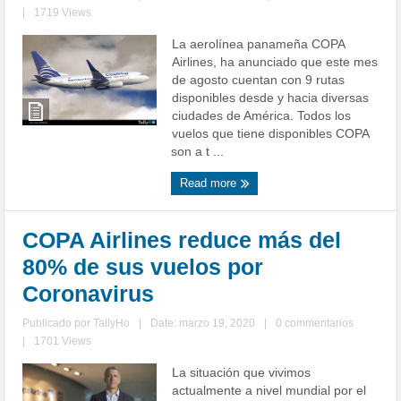
|
1719 Views
La aerolínea panameña COPA
Airlines, ha anunciado que este mes
de agosto cuentan con 9 rutas
disponibles desde y hacia diversas
ciudades de América. Todos los
vuelos que tiene disponibles COPA
son a t ...
Read more
COPA Airlines reduce más del
80% de sus vuelos por
Coronavirus
Publicado por
TallyHo
|
Date: marzo 19, 2020
|
0 commentarios
|
1701 Views
La situación que vivimos
actualmente a nivel mundial por el