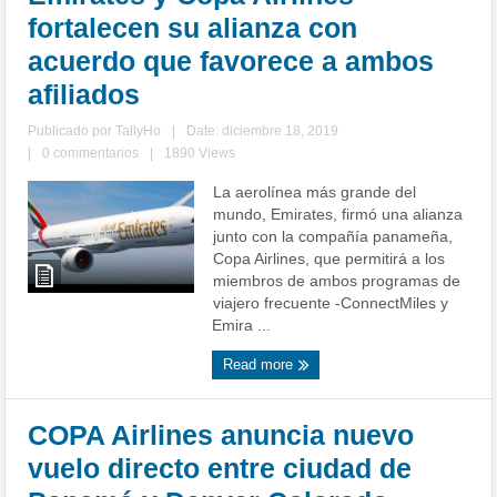
fortalecen su alianza con
acuerdo que favorece a ambos
afiliados
Publicado por
TallyHo
|
Date: diciembre 18, 2019
|
0 commentarios
|
1890 Views
La aerolínea más grande del
mundo, Emirates, firmó una alianza
junto con la compañía panameña,
Copa Airlines, que permitirá a los
miembros de ambos programas de
viajero frecuente -ConnectMiles y
Emira ...
Read more
COPA Airlines anuncia nuevo
vuelo directo entre ciudad de