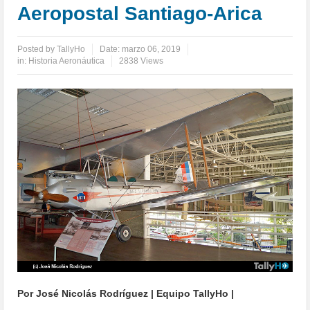
Aeropostal Santiago-Arica
Posted by
TallyHo
Date:
marzo 06, 2019
in:
Historia Aeronáutica
2838 Views
Por José Nicolás Rodríguez | Equipo TallyHo |