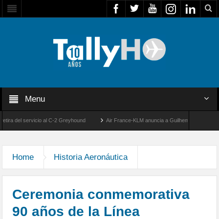
Menu
 servicio al C-2 Greyhound
Air France-KLM anuncia a Guilhem Mallet como nuevo Dir
de la llegada de los primeros F-5E Tigre II de la FACH
Home
Historia Aeronáutica
Ceremonia conmemorativa
90 años de la Línea