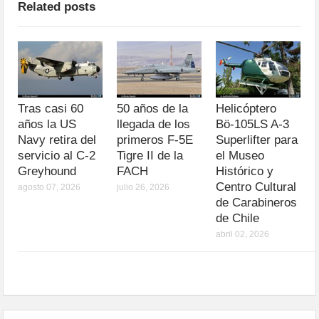
Related posts
Tras casi 60
50 años de la
Helicóptero
años la US
llegada de los
Bö-105LS A-3
Navy retira del
primeros F-5E
Superlifter para
servicio al C-2
Tigre II de la
el Museo
Greyhound
FACH
Histórico y
Centro Cultural
agosto 07, 2026
julio 26, 2026
de Carabineros
de Chile
abril 02, 2026