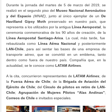
Durante la jornada del martes de 5 de marzo del 2019, se
realizó en el segundo piso del
Museo Nacional Aeronáutico
y del Espacio
(MNAE)
, junto al único ejemplar de un
De
Havilland Gipsy Moth
preservado en nuestro país, que
representa a los utilizados por la antigua
Línea Aeropostal
, la
ceremonia conmemorativa de los 90 años de creación, de la
Línea Aeropostal Santiago-Arica
. La cual, más tarde, fue
rebautizada como
Línea Aérea Nacional
y posteriormente
LAN-Chile
, para así sentar las bases de una empresa de
transporte aéreo, que se convirtió en un emblema, tanto
dentro como fuera de nuestro país. Compañía que, en la
actualidad, se le conoce como
LATAM Airlines
.
A la cita, concurrieron representantes de
LATAM Airlines
; de
la
Fuerza Aérea de Chile
; de la
Brigada de Aviación del
Ejército de Chile
; del
Círculo de pilotos en retiro de LAN-
Chile
;
Agrupación de Mujeres Pilotos “Alas Andinas”
;
Correos de Chile
e invitados especiales.