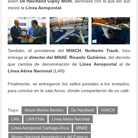
avión
De Havilland Gipsy Moth
, aeronave con la que dio sus
inicios la
Línea Aeropostal
.
También, el presidente del
IIHACH
,
Norberto Traub
, hizo
entrega al
director del MNAE
,
Ricardo Gutiérrez
, del decreto
que cambia de denominación de
Línea Aeropostal
al de
Línea Aérea Nacional
(LAN)
.
Finalmente, se entregaron los sellos postales a los invitados,
para concluir en la
sala Acrux,
donde compartieron de un café.
Tags:
Arturo Merino Benítez
De Havilland
IIHACH
LAN
LAN Chile
Línea Aérea Nacional
Línea Aeropostal Santiago-Arica
MNAE
Museo Nacional Aeronáutico y del Espacio