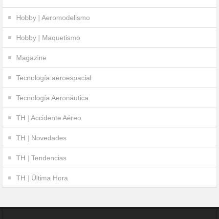
Hobby | Aeromodelismo
Hobby | Maquetismo
Magazine
Tecnología aeroespacial
Tecnología Aeronáutica
TH | Accidente Aéreo
TH | Novedades
TH | Tendencias
TH | Última Hora