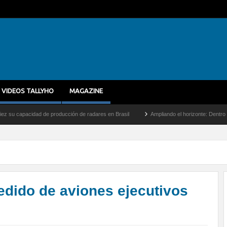
VIDEOS TALLYHO
MAGAZINE
idad de producción de radares en Brasil
Ampliando el horizonte: Dentro del vuelo de
edido de aviones ejecutivos