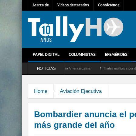
Acerca de
Videos destacados
Contáctenos
PAPEL DIGITAL
COLUMNISTAS
EFEMÉRIDES
NOTICIAS
omo nuevo Director General para América Latina
Thales multiplica por diez su capac
Home
Aviación Ejecutiva
Bombardier anuncia el p
más grande del año