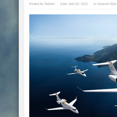
Posted by
TallyHo
Date:
julio 02, 2021
in:
Aviación Ejec