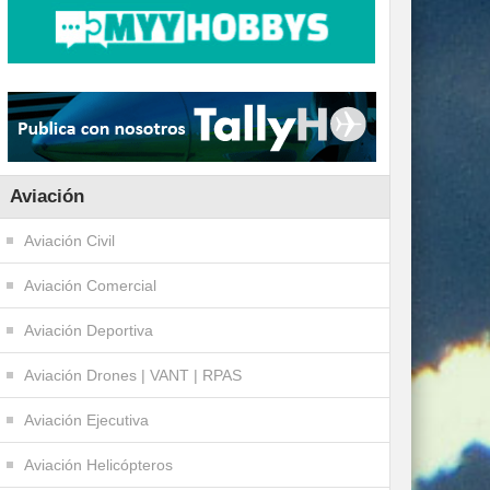
Aviación
Aviación Civil
Aviación Comercial
Aviación Deportiva
Aviación Drones | VANT | RPAS
Aviación Ejecutiva
Aviación Helicópteros