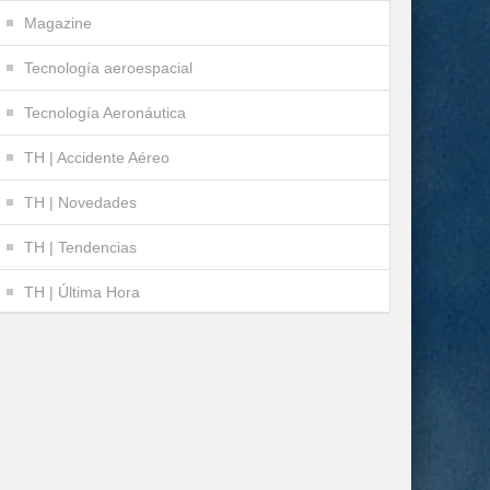
Magazine
Tecnología aeroespacial
Tecnología Aeronáutica
TH | Accidente Aéreo
TH | Novedades
TH | Tendencias
TH | Última Hora