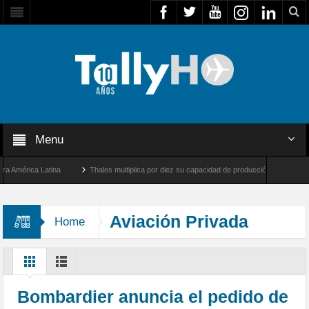
Menu
mérica Latina
Thales multiplica por diez su capacidad de producción de radares en Br
 Ángeles y Farnborough, Reino Unido
Airbus U030 Flexrotor inicia sus operaciones 
Aviación Privada
Home
Bombardier anuncia el pedido de