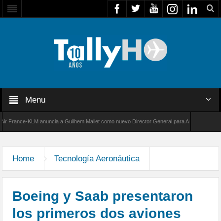
Menu
ance-KLM anuncia a Guilhem Mallet como nuevo Director General para América Latina
0 de Bombardier establece un nuevo récord de velocidad entre Los Ángeles y Farnborough,
Home
Tecnología Aeronáutica
Boeing y Saab presentaron
los primeros dos aviones