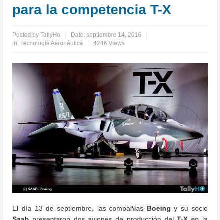
para la competencia T-X
Posted by
TallyHo
Date:
septiembre 14, 2016
in:
Tecnología Aeronáutica
4246 Views
El día 13 de septiembre, las compañías
Boeing
y su socio
Saab
presentaron dos aviones de producción del
T-X
en la