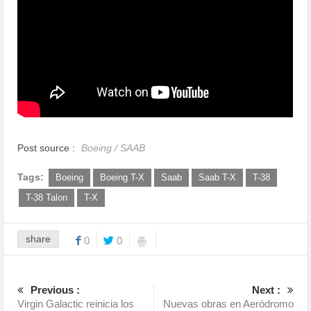
Post source :
Boeing / SAAB
Tags:
Boeing
Boeing T-X
Saab
Saab T-X
T-38
T-38 Talon
T-X
share
0
0
Previous :
Next :
Virgin Galactic reinicia los
Nuevas obras en Aeródromo