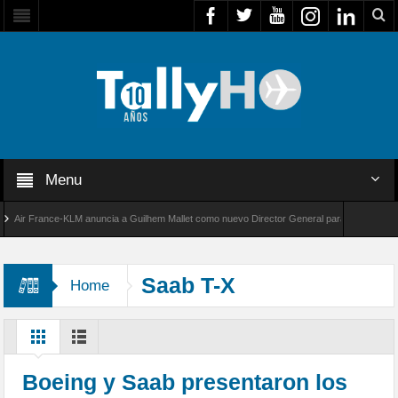
Menu
ir France-KLM anuncia a Guilhem Mallet como nuevo Director General para América Latina
l 8000 de Bombardier establece un nuevo récord de velocidad entre Los Ángeles y Farnbor
Saab T-X
Home
Boeing y Saab presentaron los