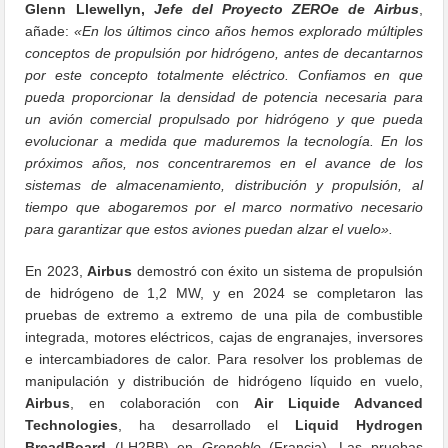
Glenn Llewellyn,
Jefe del Proyecto ZEROe de Airbus
,
añade:
«En los últimos cinco años hemos explorado múltiples
conceptos de propulsión por hidrógeno, antes de decantarnos
por este concepto totalmente eléctrico. Confiamos en que
pueda proporcionar la densidad de potencia necesaria para
un avión comercial propulsado por hidrógeno y que pueda
evolucionar a medida que maduremos la tecnología. En los
próximos años, nos concentraremos en el avance de los
sistemas de almacenamiento, distribución y propulsión, al
tiempo que abogaremos por el marco normativo necesario
para garantizar que estos aviones puedan alzar el vuelo».
En 2023,
Airbus
demostró con éxito un sistema de propulsión
de hidrógeno de 1,2 MW, y en 2024 se completaron las
pruebas de extremo a extremo de una pila de combustible
integrada, motores eléctricos, cajas de engranajes, inversores
e intercambiadores de calor. Para resolver los problemas de
manipulación y distribución de hidrógeno líquido en vuelo,
Airbus
, en colaboración con
Air Liquide Advanced
Technologies
, ha desarrollado el
Liquid Hydrogen
BreadBoard
(LH2BB) en
Grenoble
(Francia). Las pruebas