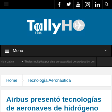
Menu
tina
Thales multiplica por diez su capacidad de producción de radares en Brasil
y Farnborough, Reino Unido
Airbus U030 Flexrotor inicia sus operaciones con la Ag
Home
Tecnología Aeronáutica
Airbus presentó tecnologías
de aeronaves de hidrógeno