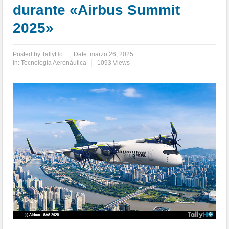
durante «Airbus Summit
2025»
Posted by
TallyHo
Date:
marzo 26, 2025
in:
Tecnología Aeronáutica
1093 Views