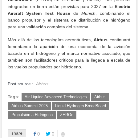
integradas en tierra están previstas para 2027 en la
Electric
Aircraft System Test House
de
Múnich
, combinando el
banco propulsor y el sistema de distribución de hidrógeno
para una validación completa del sistema.
Más allá de las tecnologías aeronáuticas,
Airbus
continuará
fomentando la aparición de una economía de la aviación
basada en el hidrógeno y el marco normativo asociado, que
también son facilitadores críticos para la llegada a escala de
los vuelos propulsados por hidrógeno.
Post source :
Airbus
Tags:
Air Liquide Advanced Technologies
Airbus
Airbus Summit 2025
Liquid Hydrogen BreadBoard
Propulsión a Hidrógeno
ZEROe
share
0
0