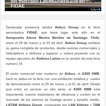
del mercado Latinoamericano en
FIDAE
Destacada presencia tendrá
Airbus Group
en la feria
aeronáutica
FIDAE
, que tiene lugar este año en el
Aeropuerto Arturo Merino Benítez de Santiago
,
Chile
,
entre el 29 de marzo y el 03 de abril.
Airbus Group
exhibirá
su gama completa de productos, desde aviones comerciales y
helicópteros a defensa y espacio, y estará presente con su
equipo ejecutivo de
América Latina
en la versión de esta feria
número 19.
El avión comercial más moderno de
Airbus
, el
A350 XWB
,
hará su debut en la feria con una exhibición estática y vuelos
de demostración entre el 29 de marzo y el 01 de abril. Desde
que entró en servicio un año atrás, el
A350 XWB
está
imponiendo nuevos estándares de eficiencia y confort en el
mercado de los aviones de fuselaje ancho y tamaño medio.
LATAM Airlines Group
, compuesto por
LAN Airlines
y
TAM