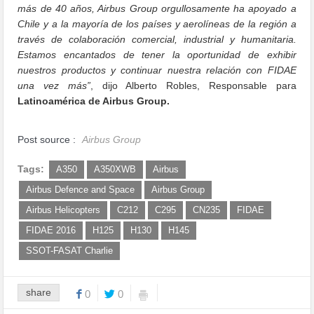
más de 40 años, Airbus Group orgullosamente ha apoyado a
Chile y a la mayoría de los países y aerolíneas de la región a
través de colaboración comercial, industrial y humanitaria.
Estamos encantados de tener la oportunidad de exhibir
nuestros productos y continuar nuestra relación con FIDAE
una vez más”
, dijo Alberto Robles, Responsable para
Latinoamérica de Airbus Group.
Post source :
Airbus Group
Tags:
A350
A350XWB
Airbus
Airbus Defence and Space
Airbus Group
Airbus Helicopters
C212
C295
CN235
FIDAE
FIDAE 2016
H125
H130
H145
SSOT-FASAT Charlie
share
0
0