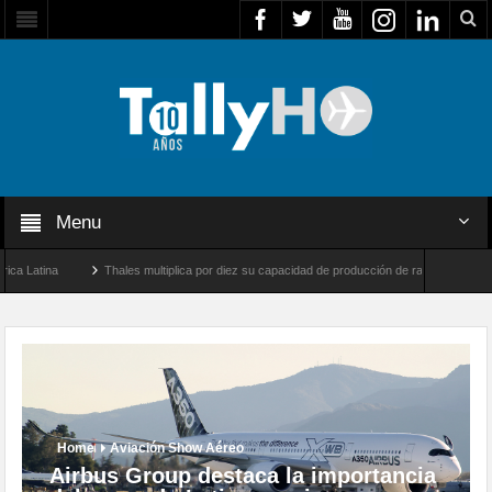
Menu
ina
Thales multiplica por diez su capacidad de producción de radares en Brasil
 Farnborough, Reino Unido
Airbus U030 Flexrotor inicia sus operaciones con la Age
Home
Aviación Show Aéreo
Airbus Group destaca la importancia