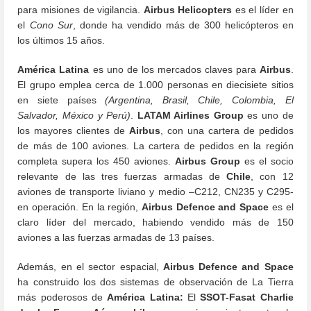
para misiones de vigilancia.
Airbus Helicopters
es el líder en
el
Cono Sur
, donde ha vendido más de 300 helicópteros en
los últimos 15 años.
América Latina
es uno de los mercados claves para
Airbus
.
El grupo emplea cerca de 1.000 personas en diecisiete sitios
en siete países
(Argentina, Brasil, Chile, Colombia, El
Salvador, México y Perú)
.
LATAM Airlines Group
es uno de
los mayores clientes de
Airbus
, con una cartera de pedidos
de más de 100 aviones. La cartera de pedidos en la región
completa supera los 450 aviones.
Airbus Group
es el socio
relevante de las tres fuerzas armadas de
Chile
, con 12
aviones de transporte liviano y medio –C212, CN235 y C295-
en operación. En la región,
Airbus Defence and Space
es el
claro líder del mercado, habiendo vendido más de 150
aviones a las fuerzas armadas de 13 países.
Además, en el sector espacial,
Airbus Defence and Space
ha construido los dos sistemas de observación de La Tierra
más poderosos de
América Latina:
El
SSOT-Fasat Charlie