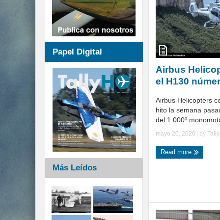
Papel Digital
Airbus Helico
el H130 númer
Airbus Helicopters c
hito la semana pasa
del 1.000º monomotor
mayo 20, 2026
| by
Tall
Read more
Más Leídos