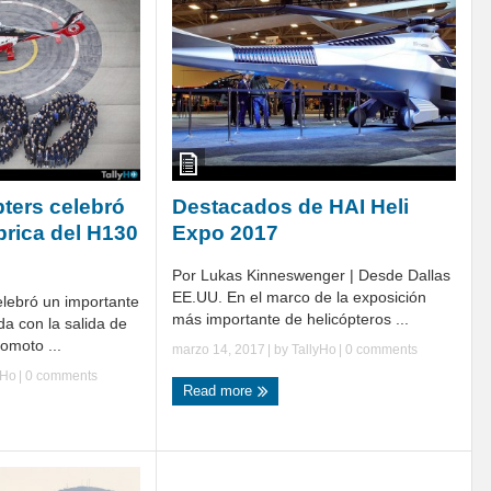
pters celebró
Destacados de HAI Heli
ábrica del H130
Expo 2017
Por Lukas Kinneswenger | Desde Dallas
EE.UU. En el marco de la exposición
elebró un importante
más importante de helicópteros ...
a con la salida de
omoto ...
marzo 14, 2017
| by
TallyHo
|
0 comments
yHo
|
0 comments
Read more