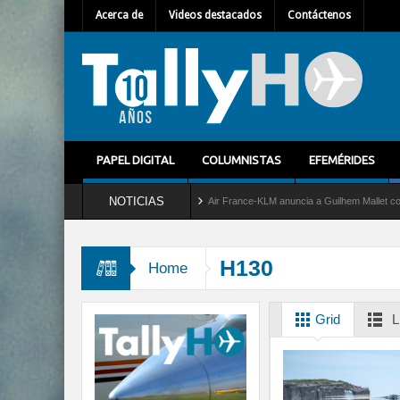
Acerca de
Videos destacados
Contáctenos
PAPEL DIGITAL
COLUMNISTAS
EFEMÉRIDES
NOTICIAS
ervicio al C-2 Greyhound
Air France-KLM anuncia a Guilhem Mallet como nuevo Direc
H130
Home
Grid
L