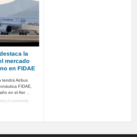
destaca la
el mercado
ano en FIDAE
 tendrá Airbus
ronáutica FIDAE,
año en el Aer ...
lyHo
|
0 comments