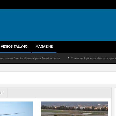
VIDEOS TALLYHO
MAGAZINE
tor General para América Latina
Thales multiplica por diez su capacidad de producc
ist