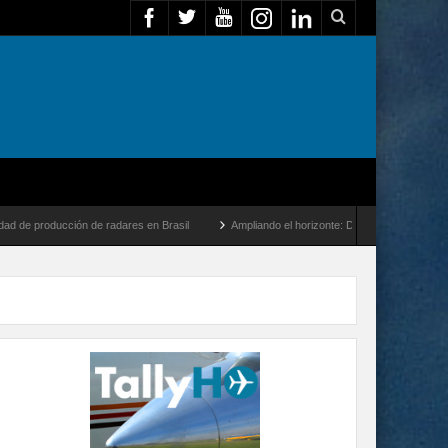
ión de radares en Brasil
Ampliando el horizonte: Dentro del vuelo de desarrollo más