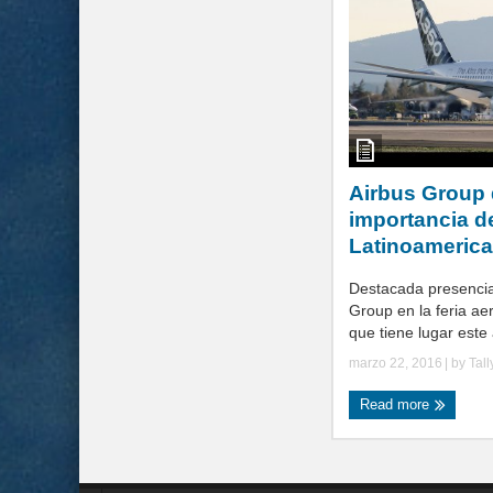
Airbus Group 
importancia d
Latinoameric
Destacada presencia
Group en la feria ae
que tiene lugar este 
marzo 22, 2016
| by
Tal
Read more