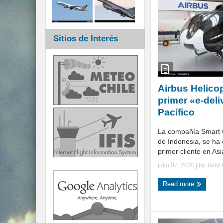
Sitios de Interés
Airbus Helicop
primer «e-deli
Pacífico
La compañía Smart 
de Indonesia, se ha 
primer cliente en Asia
julio 07, 2020
| by
Tally
Read more