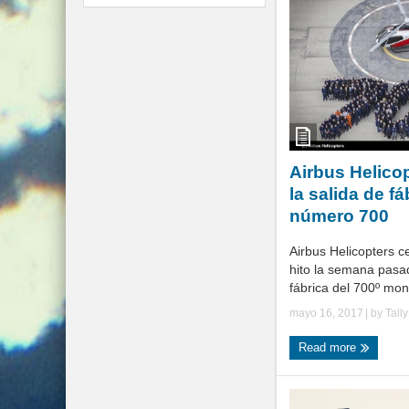
Airbus Helico
la salida de f
número 700
Airbus Helicopters c
hito la semana pasad
fábrica del 700º mon
mayo 16, 2017
| by
Tall
Read more