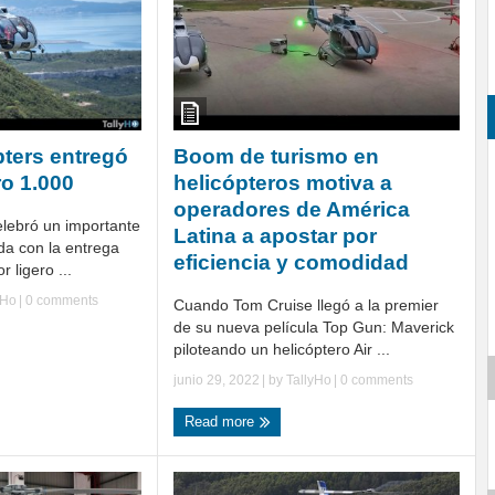
pters entregó
Boom de turismo en
o 1.000
helicópteros motiva a
operadores de América
elebró un importante
Latina a apostar por
da con la entrega
eficiencia y comodidad
 ligero ...
yHo
|
0 comments
Cuando Tom Cruise llegó a la premier
de su nueva película Top Gun: Maverick
piloteando un helicóptero Air ...
junio 29, 2022
| by
TallyHo
|
0 comments
Read more