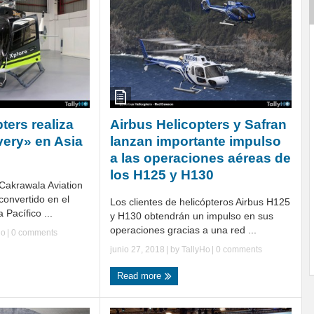
ters realiza
Airbus Helicopters y Safran
very» en Asia
lanzan importante impulso
a las operaciones aéreas de
los H125 y H130
Cakrawala Aviation
convertido en el
Los clientes de helicópteros Airbus H125
 Pacífico ...
y H130 obtendrán un impulso en sus
operaciones gracias a una red ...
Ho
|
0 comments
junio 27, 2018
| by
TallyHo
|
0 comments
Read more