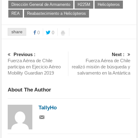
Dirección General de Armamento
H225M
Helicópteros
REA
Reabastecimiento a Helicópteros
share
0
0
Previous :
Next :
Fuerza Aérea de Chile
Fuerza Aérea de Chile
participa en Ejecicio Aéreo
realizó misión de búsqueda y
Mobility Guardian 2019
salvamento en la Antártica
About The Author
TallyHo