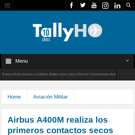
Menu
ce-KLM anuncia a Guilhem Mallet como nuevo Director General para América Latina
de Bombardier establece un nuevo récord de velocidad entre Los Ángeles y Farnborough, R
Home
Aviación Militar
Airbus A400M realiza los
primeros contactos secos