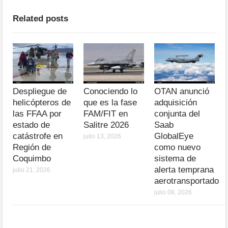
Related posts
Despliegue de
Conociendo lo
OTAN anunció
helicópteros de
que es la fase
adquisición
las FFAA por
FAM/FIT en
conjunta del
estado de
Salitre 2026
Saab
catástrofe en
GlobalEye
julio 13, 2026
Región de
como nuevo
Coquimbo
sistema de
alerta temprana
julio 21, 2026
aerotransportado
julio 08, 2026