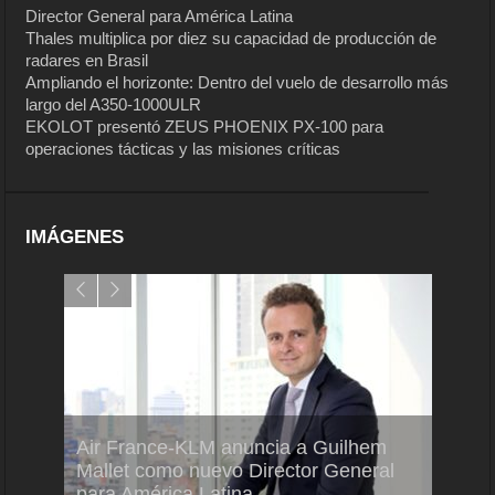
Director General para América Latina
Thales multiplica por diez su capacidad de producción de
radares en Brasil
Ampliando el horizonte: Dentro del vuelo de desarrollo más
largo del A350-1000ULR
EKOLOT presentó ZEUS PHOENIX PX-100 para
operaciones tácticas y las misiones críticas
IMÁGENES
Air France-KLM anuncia a Guilhem
Thale
ra del
Mallet como nuevo Director General
capac
para América Latina
en Br