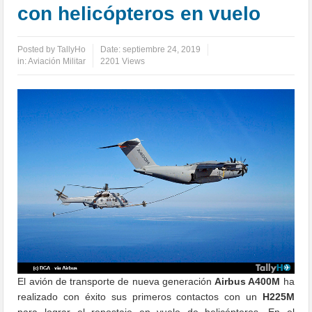
con helicópteros en vuelo
Posted by
TallyHo
Date:
septiembre 24, 2019
in:
Aviación Militar
2201 Views
El avión de transporte de nueva generación
Airbus A400M
ha
realizado con éxito sus primeros contactos con un
H225M
para lograr el repostaje en vuelo de helicópteros. En el