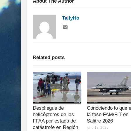
About The Author
TallyHo
Related posts
Despliegue de
Conociendo lo que 
helicópteros de las
la fase FAM/FIT en
FFAA por estado de
Salitre 2026
catástrofe en Región
julio 13, 2026