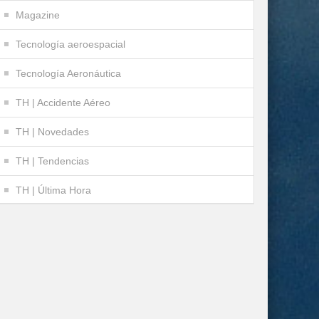
Magazine
Tecnología aeroespacial
Tecnología Aeronáutica
TH | Accidente Aéreo
TH | Novedades
TH | Tendencias
TH | Última Hora