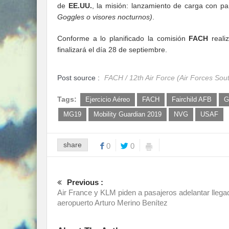
de
EE.UU.
, la misión: lanzamiento de carga con p
Goggles o visores nocturnos)
.
Conforme a lo planificado la comisión
FACH
realiz
finalizará el día 28 de septiembre.
Post source :
FACH / 12th Air Force (Air Forces Sou
Tags:
Ejercicio Aéreo
FACH
Fairchild AFB
G
MG19
Mobility Guardian 2019
NVG
USAF
share
0
0
Previous :
Air France y KLM piden a pasajeros adelantar llega
aeropuerto Arturo Merino Benítez