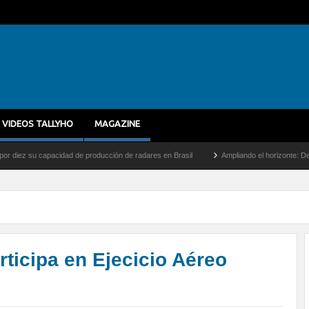
VIDEOS TALLYHO
MAGAZINE
pacidad de producción de radares en Brasil
Ampliando el horizonte: Dentro del vuelo
rticipa en Ejecicio Aéreo