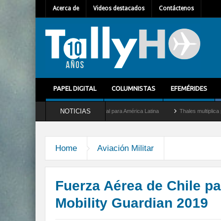
Acerca de
Videos destacados
Contáctenos
PAPEL DIGITAL
COLUMNISTAS
EFEMÉRIDES
NOTICIAS
t como nuevo Director General para América Latina
Thales multiplica por diez su ca
Home
Aviación Militar
Fuerza Aérea de Chile pa
Mobility Guardian 2019