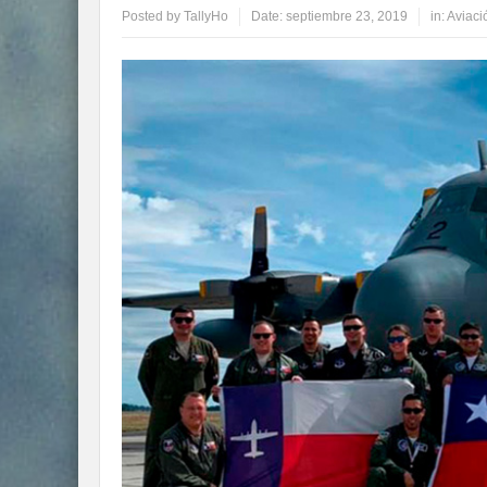
Posted by
TallyHo
Date:
septiembre 23, 2019
in:
Aviació