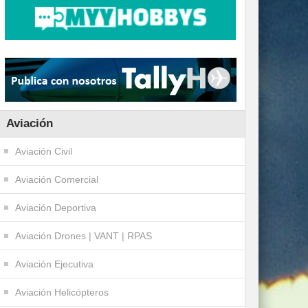
Aviación
Aviación Civil
Aviación Comercial
Aviación Deportiva
Aviación Drones | VANT | RPAS
Aviación Ejecutiva
Aviación Helicópteros