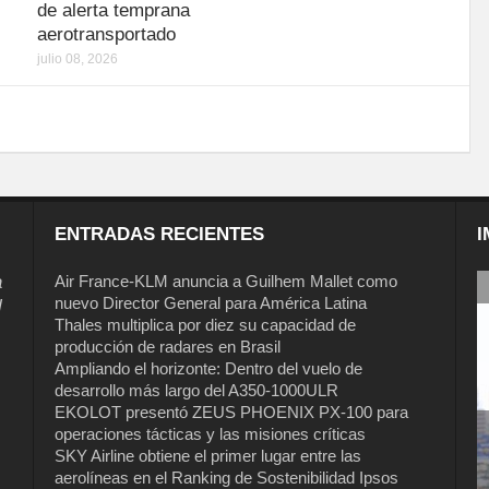
de alerta temprana
aerotransportado
julio 08, 2026
ENTRADAS RECIENTES
I
a
Air France-KLM anuncia a Guilhem Mallet como
nuevo Director General para América Latina
l
Thales multiplica por diez su capacidad de
producción de radares en Brasil
Ampliando el horizonte: Dentro del vuelo de
desarrollo más largo del A350-1000ULR
EKOLOT presentó ZEUS PHOENIX PX-100 para
operaciones tácticas y las misiones críticas
Air France-KLM anuncia a Guilhem
SKY Airline obtiene el primer lugar entre las
Mallet como nuevo Director General
aerolíneas en el Ranking de Sostenibilidad Ipsos
para América Latina