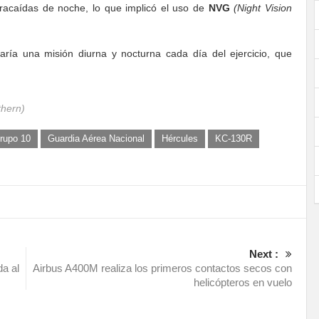
aracaídas de noche, lo que implicó el uso de
NVG
(Night Vision
aría una misión diurna y nocturna cada día del ejercicio, que
thern)
rupo 10
Guardia Aérea Nacional
Hércules
KC-130R
Next :
da al
Airbus A400M realiza los primeros contactos secos con
helicópteros en vuelo