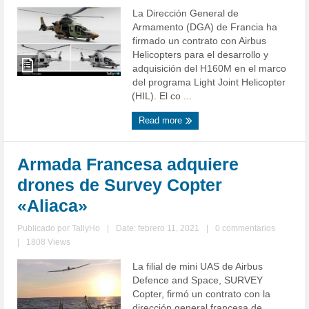
La Dirección General de
Armamento (DGA) de Francia ha
firmado un contrato con Airbus
Helicopters para el desarrollo y
adquisición del H160M en el marco
del programa Light Joint Helicopter
(HIL). El co ...
Read more
Armada Francesa adquiere
drones de Survey Copter
«Aliaca»
Publicado por
TallyHo
|
Date: febrero 11, 2021
|
0 commentarios
|
1808 Views
La filial de mini UAS de Airbus
Defence and Space, SURVEY
Copter, firmó un contrato con la
dirección general francesa de