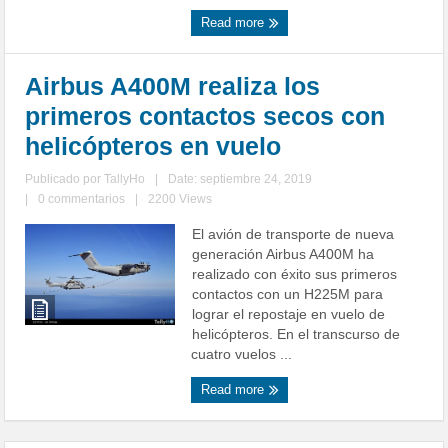
Read more
Airbus A400M realiza los
primeros contactos secos con
helicópteros en vuelo
Publicado por
TallyHo
|
Date: septiembre 24, 2019
|
0 commentarios
|
2200 Views
El avión de transporte de nueva
generación Airbus A400M ha
realizado con éxito sus primeros
contactos con un H225M para
lograr el repostaje en vuelo de
helicópteros. En el transcurso de
cuatro vuelos ...
Read more