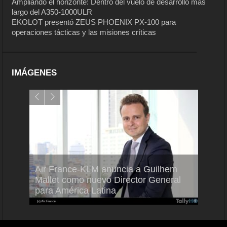
Ampliando el horizonte: Dentro del vuelo de desarrollo más
largo del A350-1000ULR
EKOLOT presentó ZEUS PHOENIX PX-100 para
operaciones tácticas y las misiones críticas
IMÁGENES
Air France-KLM anuncia a Guilhem
Thale
ra del
Mallet como nuevo Director General
capac
para América Latina
en Br