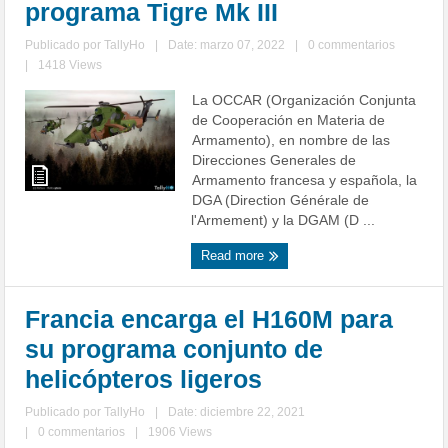
programa Tigre Mk III
Publicado por
TallyHo
|
Date: marzo 07, 2022
|
0 commentarios
|
1418 Views
La OCCAR (Organización Conjunta
de Cooperación en Materia de
Armamento), en nombre de las
Direcciones Generales de
Armamento francesa y española, la
DGA (Direction Générale de
l'Armement) y la DGAM (D ...
Read more
Francia encarga el H160M para
su programa conjunto de
helicópteros ligeros
Publicado por
TallyHo
|
Date: diciembre 22, 2021
|
0 commentarios
|
1906 Views