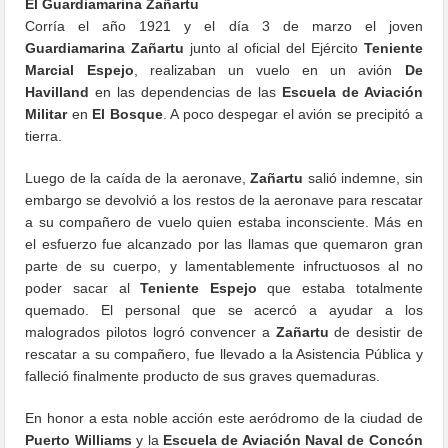
El Guardiamarina Zañartu
Corría el año 1921 y el día 3 de marzo el joven
Guardiamarina Zañartu
junto al oficial del Ejército
Teniente
Marcial Espejo
, realizaban un vuelo en un avión
De
Havilland
en las dependencias de las
Escuela de Aviación
Militar
en
El Bosque
. A poco despegar el avión se precipitó a
tierra.
Luego de la caída de la aeronave,
Zañartu
salió indemne, sin
embargo se devolvió a los restos de la aeronave para rescatar
a su compañero de vuelo quien estaba inconsciente. Más en
el esfuerzo fue alcanzado por las llamas que quemaron gran
parte de su cuerpo, y lamentablemente infructuosos al no
poder sacar al
Teniente Espejo
que estaba totalmente
quemado. El personal que se acercó a ayudar a los
malogrados pilotos logró convencer a
Zañartu
de desistir de
rescatar a su compañero, fue llevado a la Asistencia Pública y
falleció finalmente producto de sus graves quemaduras.
En honor a esta noble acción este aeródromo de la ciudad de
Puerto Williams
y la
Escuela de Aviación Naval de Concón