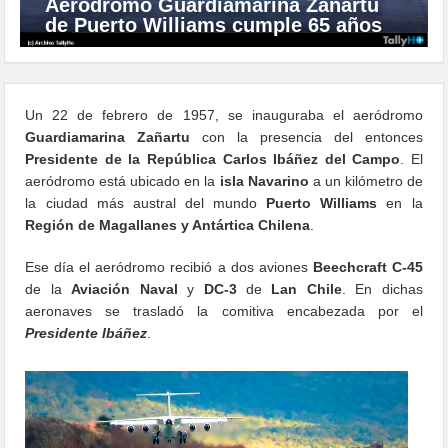
Aeródromo Guardiamarina Zañartu
de Puerto Williams cumple 65 años
Un 22 de febrero de 1957, se inauguraba el aeródromo
Guardiamarina Zañartu
con la presencia del entonces
Presidente de la República Carlos Ibáñez del Campo
. El
aeródromo está ubicado en la
isla Navarino
a un kilómetro de
la ciudad más austral del mundo
Puerto Williams
en la
Región de Magallanes y Antártica Chilena
.
Ese día el aeródromo recibió a dos aviones
Beechcraft C-45
de la
Aviación Naval
y
DC-3
de
Lan Chile
. En dichas
aeronaves se trasladó la comitiva encabezada por el
Presidente Ibáñez
.