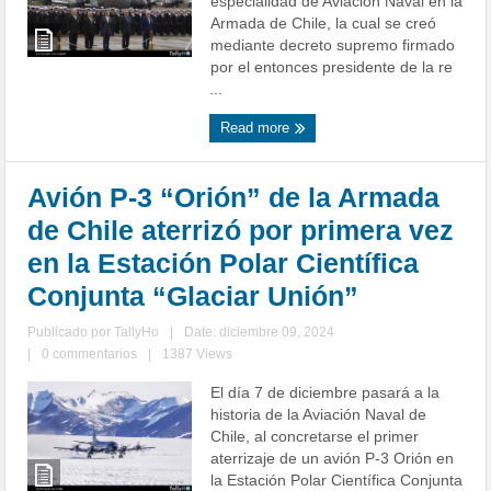
especialidad de Aviación Naval en la
Armada de Chile, la cual se creó
mediante decreto supremo firmado
por el entonces presidente de la re
...
Read more
Avión P-3 “Orión” de la Armada
de Chile aterrizó por primera vez
en la Estación Polar Científica
Conjunta “Glaciar Unión”
Publicado por
TallyHo
|
Date: diciembre 09, 2024
|
0 commentarios
|
1387 Views
El día 7 de diciembre pasará a la
historia de la Aviación Naval de
Chile, al concretarse el primer
aterrizaje de un avión P-3 Orión en
la Estación Polar Científica Conjunta