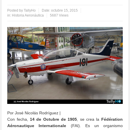
Posted by
TallyHo
Date:
octubre 15, 2015
in:
Historia Aeronáutica
5687 Views
Por José Nicolás Rodríguez |
Con fecha,
14 de Octubre de 1905
, se crea la
Fédération
Aéronautique Internationale
(FAI). Es un organismo