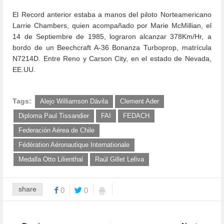
El Record anterior estaba a manos del piloto Norteamericano
Larrie Chambers, quien acompañado por Marie McMillian, el
14 de Septiembre de 1985, lograron alcanzar 378Km/Hr, a
bordo de un Beechcraft A-36 Bonanza Turboprop, matrícula
N7214D. Entre Reno y Carson City, en el estado de Nevada,
EE.UU.
Tags:
Alejo Williamson Dávila
Clement Ader
Diploma Paul Tissandier
FAI
FEDACH
Federación Aérea de Chile
Fédération Aéronautique Internationale
Medalla Otto Lilienthal
Raúl Gillet Leliva
share
0
0