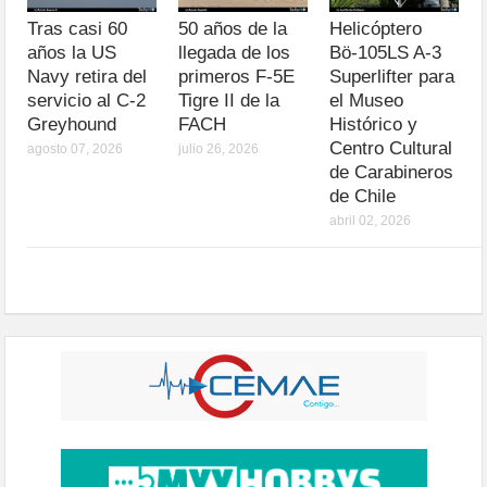
Tras casi 60
50 años de la
Helicóptero
años la US
llegada de los
Bö-105LS A-3
Navy retira del
primeros F-5E
Superlifter para
servicio al C-2
Tigre II de la
el Museo
Greyhound
FACH
Histórico y
Centro Cultural
agosto 07, 2026
julio 26, 2026
de Carabineros
de Chile
abril 02, 2026