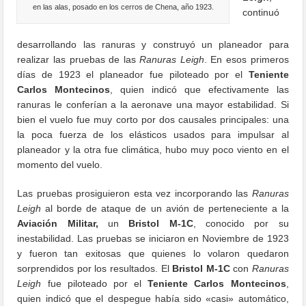
en las alas, posado en los cerros de Chena, año 1923.
continuó
desarrollando las ranuras y construyó un planeador para
realizar las pruebas de las
Ranuras Leigh
. En esos primeros
días de 1923 el planeador fue piloteado por el
Teniente
Carlos Montecinos
, quien indicó que efectivamente las
ranuras le conferían a la aeronave una mayor estabilidad. Si
bien el vuelo fue muy corto por dos causales principales: una
la poca fuerza de los elásticos usados para impulsar al
planeador y la otra fue climática, hubo muy poco viento en el
momento del vuelo.
Las pruebas prosiguieron esta vez incorporando las
Ranuras
Leigh
al borde de ataque de un avión de perteneciente a la
Aviación Militar,
un
Bristol M-1C
, conocido por su
inestabilidad. Las pruebas se iniciaron en Noviembre de 1923
y fueron tan exitosas que quienes lo volaron quedaron
sorprendidos por los resultados. El
Bristol M-1C
con
Ranuras
Leigh
fue piloteado por el
Teniente Carlos Montecinos
,
quien indicó que el despegue había sido «casi» automático,