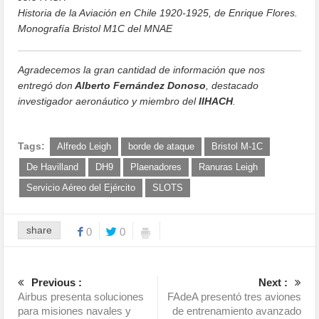
Historia de la Aviación en Chile 1920-1925, de Enrique Flores.
Monografía Bristol M1C del MNAE
Agradecemos la gran cantidad de información que nos
entregó don
Alberto Fernández Donoso
, destacado
investigador aeronáutico y miembro del
IIHACH
.
Tags:
Alfredo Leigh
borde de ataque
Bristol M-1C
De Havilland
DH9
Plaenadores
Ranuras Leigh
Servicio Aéreo del Ejército
SLOTS
share
0
0
Previous :
Next :
Airbus presenta soluciones
FAdeA presentó tres aviones
para misiones navales y
de entrenamiento avanzado