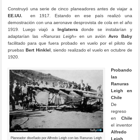
Construyó una serie de cinco planeadores antes de viajar a
EE.UU.
en 1917. Estando en ese país realizó una
demostración con una aeronave desprovista de cola en el año
1919. Luego viajó a
Inglaterra
donde se instalarían y
adaptarían las
«Ranuras Leigh»
en un avión
Avro Baby
facilitado para que fuera probado en vuelo por el piloto de
pruebas
Bert Hinklel
, siendo realizado el vuelo en octubre de
1920.
Probando
las
Ranuras
Leigh en
Chile
De
regreso
en
Chile
el inventor
Alfredo
Planeador diseñado por Alfredo Leigh con las Ranuras Leigh
Leigh
,