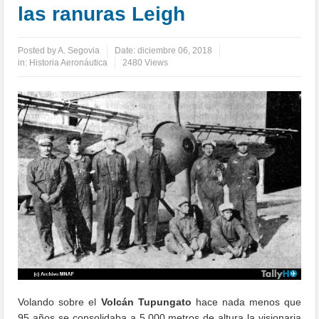
las ranuras Leigh
Posted by
A. Segovia
Date:
diciembre 06, 2018
in:
Historia Aeronáutica
2480 Views
Volando sobre el
Volcán Tupungato
hace nada menos que
95 años se consolidaba a 5.000 metros de altura la visionaria