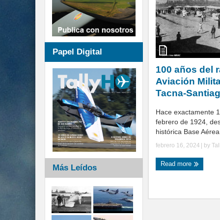
Papel Digital
100 años del r
Aviación Milit
Tacna-Santia
Hace exactamente 1
febrero de 1924, de
histórica Base Aérea
febrero 16, 2024
| by
Ta
Read more
Más Leídos