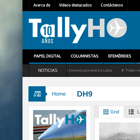
Acerca de
Videos destacados
Contáctenos
PAPEL DIGITAL
COLUMNISTAS
EFEMÉRIDES
NOTICIAS
Guilhem Mallet como nuevo Director General para América Latina
Thales multiplica 
DH9
Home
Grid
L