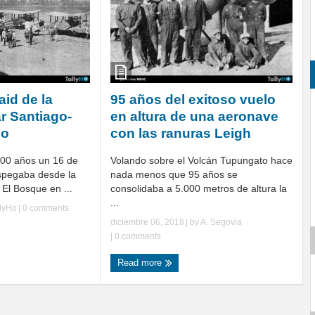
aid de la
95 años del exitoso vuelo
ar Santiago-
en altura de una aeronave
go
con las ranuras Leigh
00 años un 16 de
Volando sobre el Volcán Tupungato hace
spegaba desde la
nada menos que 95 años se
 El Bosque en ...
consolidaba a 5.000 metros de altura la
...
llyHo
|
0 comments
diciembre 06, 2018
| by
A. Segovia
|
0 comments
Read more