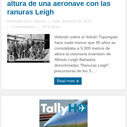
altura de una aeronave con las
ranuras Leigh
Publicado por
A. Segovia
|
Date: diciembre 06, 2018
|
0 commentarios
|
2479 Views
Volando sobre el Volcán Tupungato
hace nada menos que 95 años se
consolidaba a 5.000 metros de
altura la visionaria invensión de
Alfredo Leigh Bañados,
denominadas "Ranuras Leigh"
precursoras de los S ...
Read more