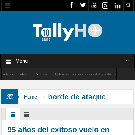
Menu
mérica Latina
Thales multiplica por diez su capacidad de producción de radares en B
 Ángeles y Farnborough, Reino Unido
Airbus U030 Flexrotor inicia sus operaciones 
borde de ataque
Home
95 años del exitoso vuelo en