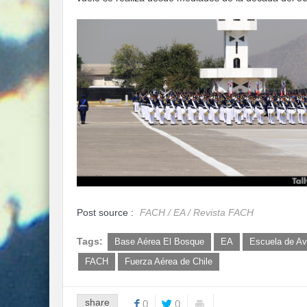
Post source :
FACH / EA / Revista FACH
Tags:
Base Aérea El Bosque
EA
Escuela de Av
FACH
Fuerza Aérea de Chile
share
0
0