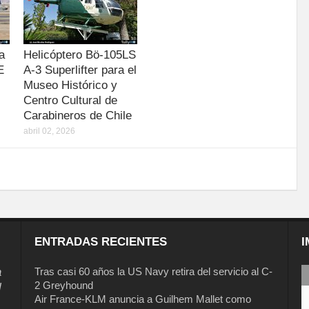
a
Helicóptero Bö-105LS
E
A-3 Superlifter para el
Museo Histórico y
Centro Cultural de
Carabineros de Chile
abril 02, 2026
ENTRADAS RECIENTES
I
a
Tras casi 60 años la US Navy retira del servicio al C-
2 Greyhound
l
Air France-KLM anuncia a Guilhem Mallet como