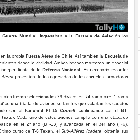
 Guerra Mundial
, ingresaban a la
Escuela de Aviación
los
en la propia
Fuerza Aérea de Chile
. Así también la
Escuela de
nientes desde la civilidad. Ambos hechos marcaron un especial
 independiente de la
Defensa Nacional
. Es necesario recordar
 Aérea
provenían de los egresados de las escuelas formadoras
cuales fueron seleccionados 79 dividos en 74 rama aire, 1 rama
 años una tríada de aviones serían los que volarían los cadetes
vuelo con el
Fairchild PT-19
Cornell
, continuando con el
BT-
6
Texan
.
Cada uno de estos aviones cumplía con una etapa de
 básica en el 2º año (BT-13) y avanzada en el 3er año (T-6).
último curso de
T-6 Texan
, el
Sub-Alférez
(cadete)
obtenía sus