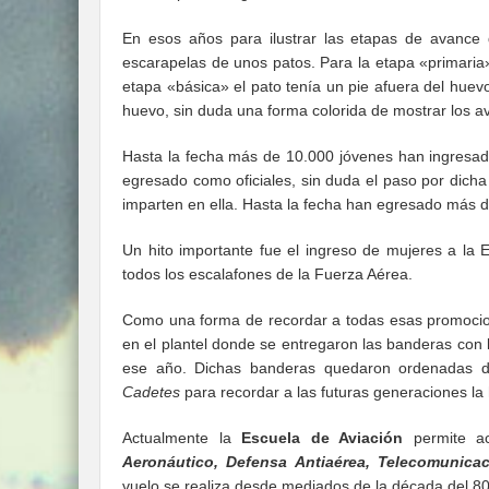
En esos años para ilustrar las etapas de avance
escarapelas de unos patos. Para la etapa «primari
etapa «básica» el pato tenía un pie afuera del huev
huevo, sin duda una forma colorida de mostrar los a
Hasta la fecha más de 10.000 jóvenes han ingresa
egresado como oficiales, sin duda el paso por dicha 
imparten en ella. Hasta la fecha han egresado más d
Un hito importante fue el ingreso de mujeres a la
todos los escalafones de la Fuerza Aérea.
Como una forma de recordar a todas esas promocion
en el plantel donde se entregaron las banderas co
ese año. Dichas banderas quedaron ordenadas d
Cadetes
para recordar a las futuras generaciones la 
Actualmente la
Escuela de Aviación
permite ac
Aeronáutico, Defensa Antiaérea, Telecomunica
vuelo se realiza desde mediados de la década del 80