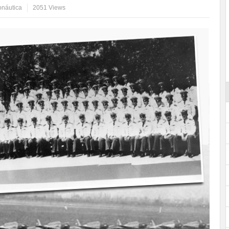
onáutica
2051 Views