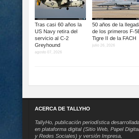
Tras casi 60 años la
50 años de la llegad
US Navy retira del
de los primeros F-5
servicio al C-2
Tigre II de la FACH
Greyhound
julio 26, 2026
agosto 07, 2026
ACERCA DE TALLYHO
TallyHo, publicación periodística desarrollad
en plataforma digital (Sitio Web, Papel Digita
y Redes Sociales) y versión Impresa,