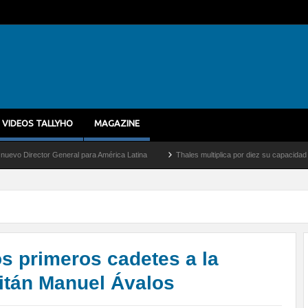
VIDEOS TALLYHO
MAGAZINE
neral para América Latina
Thales multiplica por diez su capacidad de producción de
os primeros cadetes a la
itán Manuel Ávalos