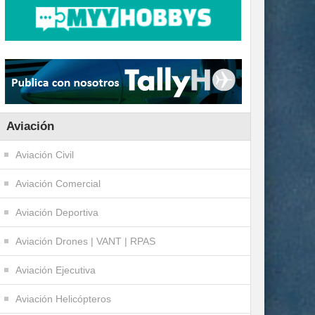
Aviación
Aviación Civil
Aviación Comercial
Aviación Deportiva
Aviación Drones | VANT | RPAS
Aviación Ejecutiva
Aviación Helicópteros