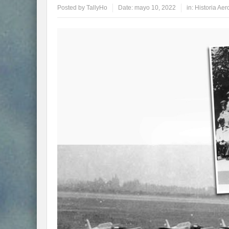
Posted by
TallyHo
Date:
mayo 10, 2022
in:
Historia Aer