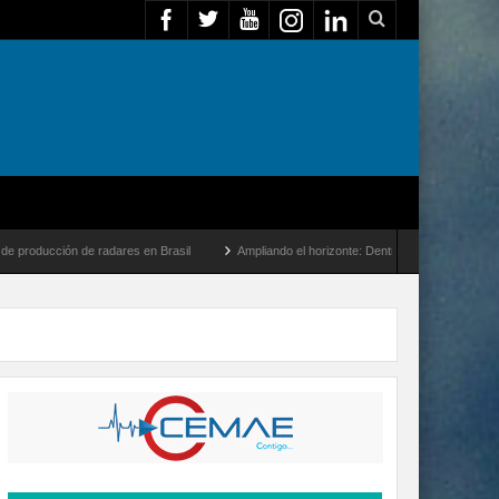
 radares en Brasil
Ampliando el horizonte: Dentro del vuelo de desarrollo más largo