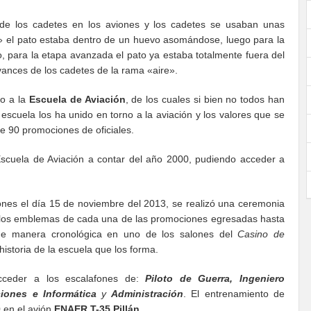
 de los cadetes en los aviones y los cadetes se usaban unas
a» el pato estaba dentro de un huevo asomándose, luego para la
o, para la etapa avanzada el pato ya estaba totalmente fuera del
vances de los cadetes de la rama «aire».
do a la
Escuela de Aviación
, de los cuales si bien no todos han
escuela los ha unido en torno a la aviación y los valores que se
e 90 promociones de oficiales.
 Escuela de Aviación a contar del año 2000, pudiendo acceder a
es el día 15 de noviembre del 2013, se realizó una ceremonia
n los emblemas de cada una de las promociones egresadas hasta
e manera cronológica en uno de los salones del
Casino de
historia de la escuela que los forma.
ceder a los escalafones de:
P
iloto de Guerra, Ingeniero
ciones e Informática
y
Administración
. El entrenamiento de
 en el avión
ENAER T-35 Pillán.