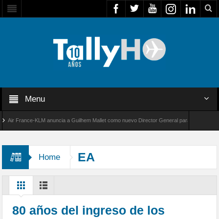
Menu
ir France-KLM anuncia a Guilhem Mallet como nuevo Director General para América Latina
l 8000 de Bombardier establece un nuevo récord de velocidad entre Los Ángeles y Farnboro
EA
Home
80 años del ingreso de los