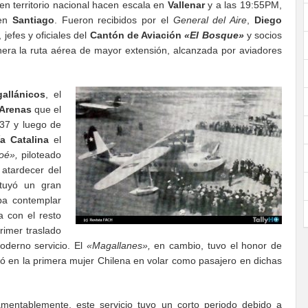
 en territorio nacional hacen escala en
Vallenar
y a las 19:55PM,
 en
Santiago
. Fueron recibidos por el
General del Aire
,
Diego
, jefes y oficiales del
Cantón de Aviación
«El Bosque»
y socios
era la ruta aérea de mayor extensión, alcanzada por aviadores
allánicos
, el
 Arenas
que el
37 y luego de
a Catalina
el
oé»,
piloteado
 atardecer del
ituyó un gran
ba contemplar
 con el resto
primer traslado
moderno servicio. El
«Magallanes»,
en cambio, tuvo el honor de
tió en la primera mujer Chilena en volar como pasajero en dichas
mentablemente, este servicio tuvo un corto periodo debido a