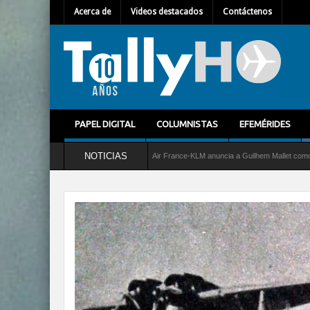
Acerca de
Videos destacados
Contáctenos
PAPEL DIGITAL
COLUMNISTAS
EFEMÉRIDES
NOTICIAS
l C-2 Greyhound
Air France-KLM anuncia a Guilhem Mallet como nuevo Director Gener