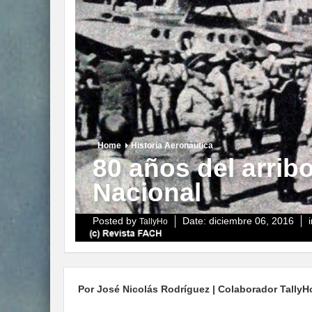
Home
Historia Aeronáutica
80 años del arrib
Nacional
Posted by
Date:
diciembre 06, 2016
TallyHo
Por José Nicolás Rodríguez | Colaborador TallyHo