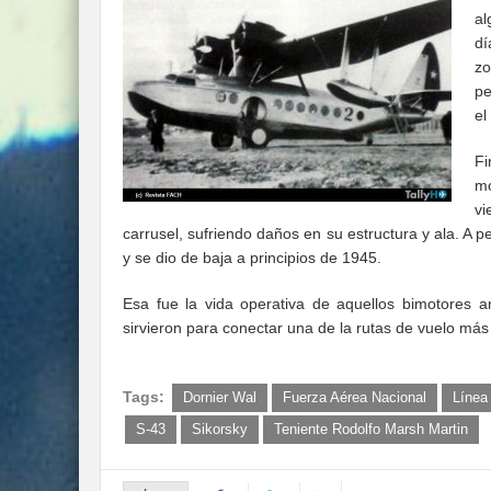
al
dí
z
pe
el
Fi
m
vi
carrusel, sufriendo daños en su estructura y ala. A p
y se dio de baja a principios de 1945.
Esa fue la vida operativa de aquellos bimotores an
sirvieron para conectar una de la rutas de vuelo más d
Tags:
Dornier Wal
Fuerza Aérea Nacional
Línea
S-43
Sikorsky
Teniente Rodolfo Marsh Martin