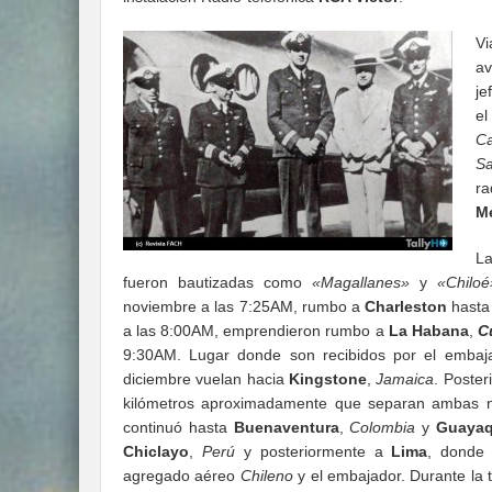
Vi
a
je
e
C
S
ra
Me
La
fueron bautizadas como
«Magallanes»
y
«Chiloé
noviembre a las 7:25AM, rumbo a
Charleston
hasta 
a las 8:00AM, emprendieron rumbo a
La Habana
,
C
9:30AM. Lugar donde son recibidos por el emba
diciembre vuelan hacia
Kingstone
,
Jamaica
. Poste
kilómetros aproximadamente que separan ambas n
continuó hasta
Buenaventura
,
Colombia
y
Guayaq
Chiclayo
,
Perú
y posteriormente a
Lima
, donde 
agregado aéreo
Chileno
y el embajador. Durante la