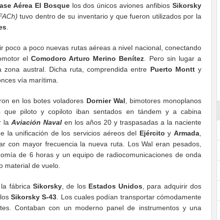
ase Aérea El Bosque
los dos únicos aviones anfibios
Sikorsky
 FACh)
tuvo dentro de su inventario y que fueron utilizados por la
es
.
ir poco a poco nuevas rutas aéreas a nivel nacional, conectando
romotor el
Comodoro Arturo Merino Benítez
. Pero sin lugar a
la zona austral. Dicha ruta, comprendida entre
Puerto Montt
y
onces vía marítima.
ron en los botes voladores
Dornier Wal
, bimotores monoplanos
s que piloto y copiloto iban sentados en tándem y a cabina
r la
Aviación Naval
en los años 20 y traspasadas a la naciente
 la unificación de los servicios aéreos del
Ejército
y
Armada
,
ar con mayor frecuencia la nueva ruta. Los Wal eran pesados,
nomía de 6 horas y un equipo de radiocomunicaciones de onda
o material de vuelo.
la fábrica
Sikorsky
, de los
Estados Unidos
, para adquirir dos
 los
Sikorsky S-43
. Los cuales podían transportar cómodamente
antes. Contaban con un moderno panel de instrumentos y una