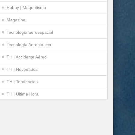
Hobby | Maquetismo
Magazine
Tecnología aeroespacial
Tecnología Aeronáutica
TH | Accidente Aéreo
TH | Novedades
TH | Tendencias
TH | Última Hora