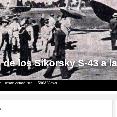
o de los Sikorsky S-43 a l
in:
5963 Views
Historia Aeronáutica
 |