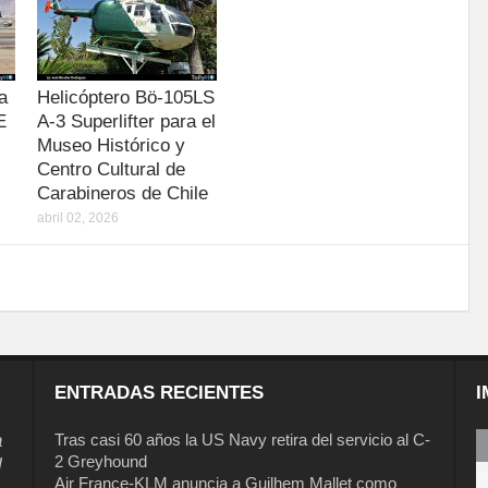
a
Helicóptero Bö-105LS
E
A-3 Superlifter para el
Museo Histórico y
Centro Cultural de
Carabineros de Chile
abril 02, 2026
ENTRADAS RECIENTES
I
a
Tras casi 60 años la US Navy retira del servicio al C-
2 Greyhound
l
Air France-KLM anuncia a Guilhem Mallet como