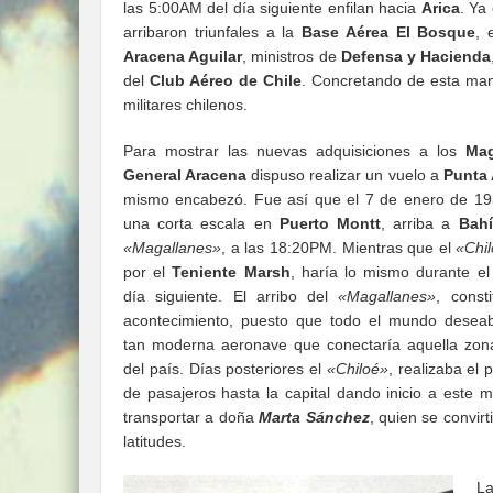
las 5:00AM del día siguiente enfilan hacia
Arica
. Ya
arribaron triunfales a la
Base Aérea El Bosque
,
Aracena Aguilar
, ministros de
Defensa y Hacienda
del
Club Aéreo de Chile
. Concretando de esta man
militares chilenos.
Para mostrar las nuevas adquisiciones a los
Mag
General Aracena
dispuso realizar un vuelo a
Punta
mismo encabezó. Fue así que el 7 de enero de 19
una corta escala en
Puerto Montt
, arriba a
Bahí
«Magallanes»
, a las 18:20PM. Mientras que el
«Chil
por el
Teniente Marsh
, haría lo mismo durante el
día siguiente. El arribo del
«Magallanes»
, const
acontecimiento, puesto que todo el mundo desea
tan moderna aeronave que conectaría aquella zona
del país. Días posteriores el
«Chiloé»
, realizaba el 
de pasajeros hasta la capital dando inicio a este 
transportar a doña
Marta Sánchez
, quien se convir
latitudes.
La