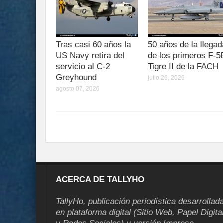
Tras casi 60 años la
50 años de la llegad
US Navy retira del
de los primeros F-5
servicio al C-2
Tigre II de la FACH
Greyhound
julio 26, 2026
agosto 07, 2026
ACERCA DE TALLYHO
TallyHo, publicación periodística desarrollad
en plataforma digital (Sitio Web, Papel Digita