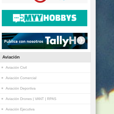
Aviación
Aviación Civil
Aviación Comercial
Aviación Deportiva
Aviación Drones | VANT | RPAS
Aviación Ejecutiva