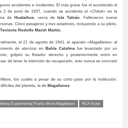
gunos accidentes e incidentes. El más grave fue el acontecido el
a 2 de junio de 1937, cuando se accidenta el
«Chiloé»
en la
ona de
Hualaihue
, cerca de
Isla Talcán
. Fallecieron nueve
rsonas. Cinco pasajeros y tres aviadores, incluyendo a su piloto,
Teniente Rodolfo Marsh Martin.
nalmente, el 21 de agosto de 1941, el aparato
«Magallanes»
al
omento de aterrizar en
Bahía Catalina
fue levantado por un
ento, golpeó su flotador derecho y posteriormente entró en
esar de tener la intención de recuperarlo, esto nunca se concretó
fibios, los cuales a pesar de su corto paso por la institución,
ifíciles del planeta, la de
Magallanes
.
 Aérea Experimental Puerto Montt-Magallanes
RCA Victor