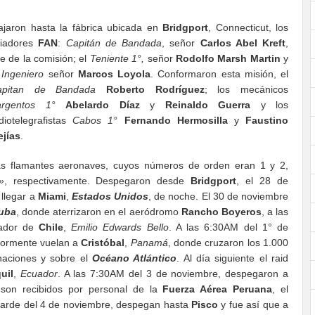
ajaron hasta la fábrica ubicada en
Bridgport
, Connecticut, los
viadores
FAN
:
Capitán de Bandada
, señor
Carlos Abel Kreft
,
fe de la comisión; el
Teniente 1°,
señor
Rodolfo Marsh Martin
y
l
Ingeniero
señor
Marcos Loyola
. Conformaron esta misión, el
apitan de Bandada
Roberto Rodríguez
; los mecánicos
argentos 1°
Abelardo Díaz
y
Reinaldo Guerra
y los
diotelegrafistas
Cabos 1°
Fernando Hermosilla
y
Faustino
jías
.
s flamantes aeronaves, cuyos números de orden eran 1 y 2,
»
, respectivamente. Despegaron desde
Bridgport
, el 28 de
llegar a
Miami
,
Estados Unidos
, de noche. El 30 de noviembre
uba
, donde aterrizaron en el aeródromo
Rancho Boyeros
, a las
jador de
Chile
,
Emilio Edwards Bello
. A las 6:30AM del 1° de
riormente vuelan a
Cristóbal
,
Panamá
, donde cruzaron los 1.000
aciones y sobre el
Océano Atlántico
. Al día siguiente el raid
uil
,
Ecuador
. A las 7:30AM del 3 de noviembre, despegaron a
son recibidos por personal de la
Fuerza Aérea Peruana
, el
 tarde del 4 de noviembre, despegan hasta
Pisco
y fue así que a