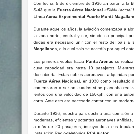
Con fecha, 5 de diciembre de 1936 arribaron a la
B
S-43
que la
Fuerza Aérea Nacional
«FAN» (actual
Línea Aérea Experimental Puerto Montt-Magallan
Durante aquellos años, la aviación comenzaba a abr
la zona norte, central y sur, siendo su principal p
dudas era necesario unir con el resto del país a 
Magallanes
, a la cual solo se accedía por aquel ent
Los primeros vuelos hacia
Punta Arenas
se realiza
cuya capacidad era hasta 10 pasajeros. Mientra
descubierta. Estas nobles aeronaves, adquiridas po
Fuerza Aérea Nacional
, en 1930 como resultado de
comenzaron a ser anticuadas si se planeaba realiz
lentos con una velocidad de 150kph, con una auto
corta. Ante esto era necesario contar con un modern
Durante 1936, nuestro país destina una comisión a 
modernas, eficientes y potentes aeronaves anfibias,
a más de 20 pasajeros, incluyendo a sus tripul
instalación Radio-telefónica
RCA Victor
.