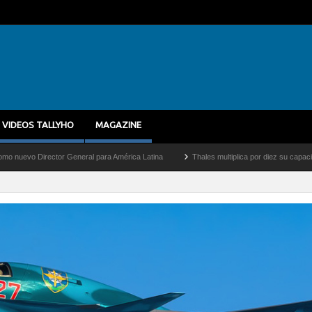
VIDEOS TALLYHO
MAGAZINE
 General para América Latina
Thales multiplica por diez su capacidad de producción