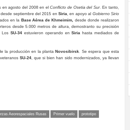
es en agosto del 2008 en el
Conflicto de Osetia del Sur
. En tanto,
 desde septiembre del 2015 en
Siria
, en apoyo al
Gobierno
Sirio
cados en la
Base Aérea de Khmeimim,
desde donde realizaron
rteros desde 5.000 metros de altura, demostranto su precisión
. Los
SU-34
estuvieron operando en
Siria
hasta mediados de
de la producción en la planta
Novosibirsk
. Se espera que esta
 veteranos
SU-24
, que si bien han sido modernizados, ya llevan
rzas Aeorespaciales Rusas
Primer vuelo
prototipo