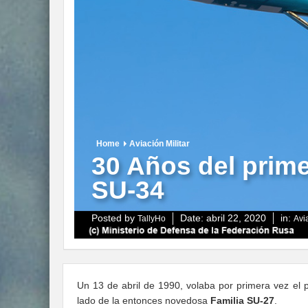
Home
Aviación Militar
30 Años del prime
SU-34
Posted by
Date:
abril 22, 2020
in:
TallyHo
Avia
Un 13 de abril de 1990, volaba por primera vez el
lado de la entonces novedosa
Familia SU-27
.