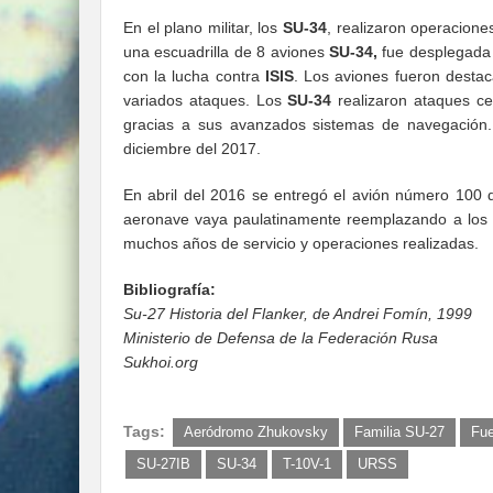
En el plano militar, los
SU-34
, realizaron operacion
una escuadrilla de 8 aviones
SU-34,
fue desplegada
con la lucha contra
ISIS
. Los aviones fueron desta
variados ataques. Los
SU-34
realizaron ataques ce
gracias a sus avanzados sistemas de navegación
diciembre del 2017.
En abril del 2016 se entregó el avión número 100 
aeronave vaya paulatinamente reemplazando a los
muchos años de servicio y operaciones realizadas.
Bibliografía:
Su-27 Historia del Flanker, de Andrei Fomín, 1999
Ministerio de Defensa de la Federación Rusa
Sukhoi.org
Tags:
Aeródromo Zhukovsky
Familia SU-27
Fue
SU-27IB
SU-34
T-10V-1
URSS