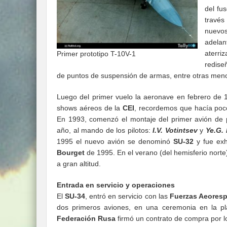
del fu
través
nuevos
adelan
aterr
Primer prototipo T-10V-1
redise
de puntos de suspensión de armas, entre otras meno
Luego del primer vuelo la aeronave en febrero de
shows aéreos de la
CEI
, recordemos que hacía poco
En 1993, comenzó el montaje del primer avión de 
año, al mando de los pilotos:
I.V. Votintse
v
y
Ye.G.
1995 el nuevo avión se denominó
SU-32
y fue ex
Bourget
de 1995. En el verano (del hemisferio norte
a gran altitud.
Entrada en servicio y operaciones
El
SU-34
, entró en servicio con las
Fuerzas Aeoresp
dos primeros aviones, en una ceremonia en la pl
Federación Rusa
firmó un contrato de compra por 