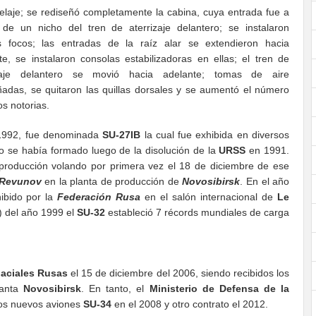
selaje; se rediseñó completamente la cabina, cuya entrada fue a
 de un nicho del tren de aterrizaje delantero; se instalaron
 focos; las entradas de la raíz alar se extendieron hacia
te, se instalaron consolas estabilizadoras en ellas; el tren de
izaje delantero se movió hacia adelante; tomas de aire
ñadas, se quitaron las quillas dorsales y se aumentó el número
s notorias.
 1992, fue denominada
SU-27IB
la cual fue exhibida en diversos
 se había formado luego de la disolución de la
URSS
en 1991.
producción volando por primera vez el 18 de diciembre de ese
 Revunov
en la planta de producción de
Novosibirsk
. En el año
hibido por la
Federación Rusa
en el salón internacional de
Le
) del año 1999 el
SU-32
estableció 7 récords mundiales de carga
aciales Rusas
el 15 de diciembre del 2006, siendo recibidos los
anta
Novosibirsk
. En tanto, el
Ministerio de Defensa de la
los nuevos aviones
SU-34
en el 2008 y otro contrato el 2012.