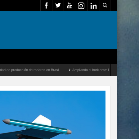
 de radares en Brasil
Ampliando el horizonte: Dentro del vuelo de desarrollo más la