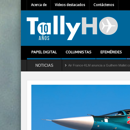
Acerca de
Videos destacados
Contáctenos
PAPEL DIGITAL
COLUMNISTAS
EFEMÉRIDES
NOTICIAS
icio al C-2 Greyhound
Air France-KLM anuncia a Guilhem Mallet como nuevo Director