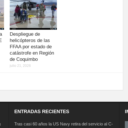
a
Despliegue de
E
helicópteros de las
FFAA por estado de
catástrofe en Región
de Coquimbo
julio 21, 2026
ENTRADAS RECIENTES
I
a
Tras casi 60 años la US Navy retira del servicio al C-