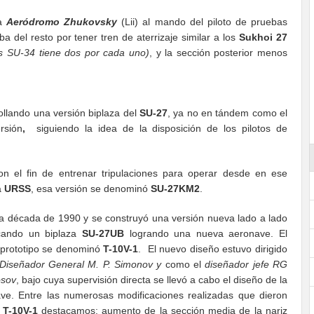
la
Aeródromo Zhukovsky
(Lii) al mando del piloto de pruebas
ba del resto por tener tren de aterrizaje similar a los
Sukhoi 27
os SU-34 tiene dos por cada uno)
, y la sección posterior menos
ollando una versión biplaza del
SU-27
, ya no en tándem como el
rsión
,
siguiendo la idea de la disposición de los pilotos de
on el fin de entrenar tripulaciones para operar desde en ese
a
URSS
, esa versión se denominó
SU-27KM2
.
la década de 1990 y se construyó una versión nueva lado a lado
cando un biplaza
SU-27UB
logrando una nueva aeronave. El
prototipo se denominó
T-10V-1
. El nuevo diseño estuvo dirigido
Diseñador General M. P. Simonov y
como el
diseñador jefe RG
osov
, bajo cuya supervisión directa se llevó a cabo el diseño de la
ve. Entre las numerosas modificaciones realizadas que dieron
l
T-10V-1
destacamos: aumento de la sección media de la nariz