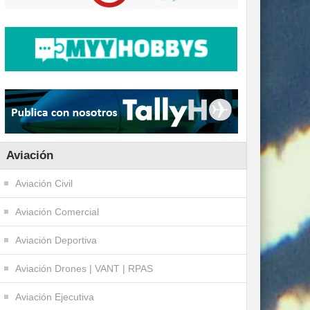
Aviación
Aviación Civil
Aviación Comercial
Aviación Deportiva
Aviación Drones | VANT | RPAS
Aviación Ejecutiva