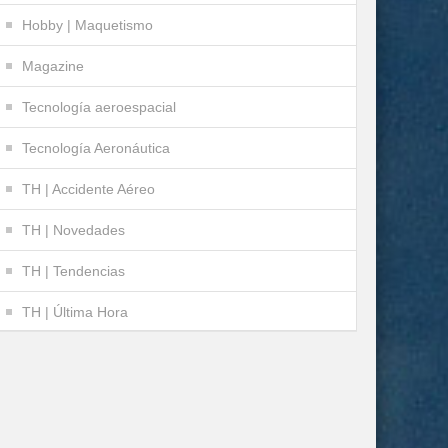
Hobby | Maquetismo
Magazine
Tecnología aeroespacial
Tecnología Aeronáutica
TH | Accidente Aéreo
TH | Novedades
TH | Tendencias
TH | Última Hora