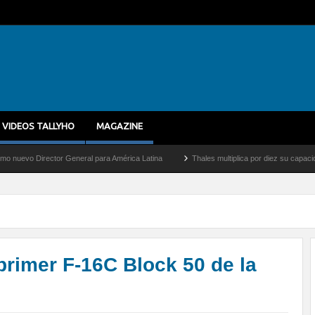
VIDEOS TALLYHO
MAGAZINE
r General para América Latina
Thales multiplica por diez su capacidad de producció
 primer F-16C Block 50 de la