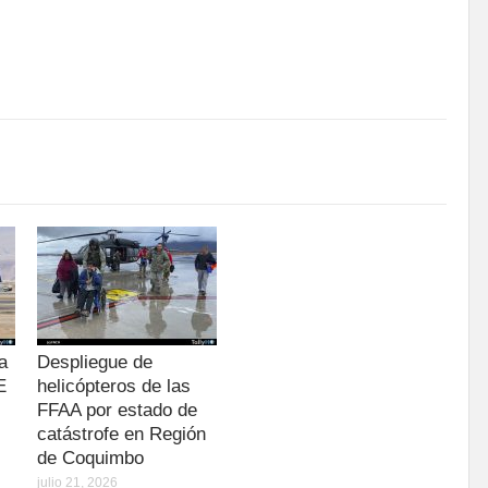
a
Despliegue de
E
helicópteros de las
FFAA por estado de
catástrofe en Región
de Coquimbo
julio 21, 2026