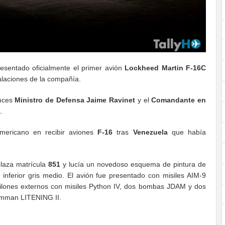
esentado oficialmente el primer avión
Lockheed Martin F-16C
talaciones de la compañía.
onces
Ministro de Defensa Jaime Ravinet
y el
Comandante en
a
.
americano en recibir aviones
F-16
tras
Venezuela
que había
laza matrícula
851
y lucía un novedoso esquema de pintura de
 inferior gris medio. El avión fue presentado con misiles AIM-9
 pilones externos con misiles Python IV, dos bombas JDAM y dos
umman LITENING II.