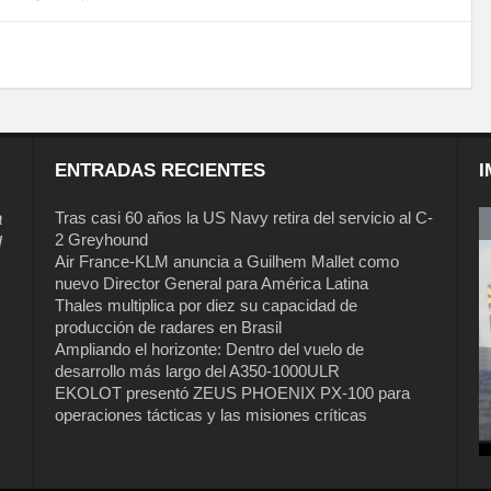
ENTRADAS RECIENTES
I
a
Tras casi 60 años la US Navy retira del servicio al C-
2 Greyhound
l
Air France-KLM anuncia a Guilhem Mallet como
nuevo Director General para América Latina
Thales multiplica por diez su capacidad de
producción de radares en Brasil
Ampliando el horizonte: Dentro del vuelo de
desarrollo más largo del A350-1000ULR
EKOLOT presentó ZEUS PHOENIX PX-100 para
Tras casi 60 años la US Navy retira del
operaciones tácticas y las misiones críticas
servicio al C-2 Greyhound