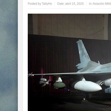
Posted by
TallyHo
Date:
abril 15, 2025
in:
Aviación Milit