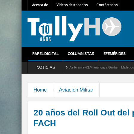
Acerca de
Videos destacados
Contáctenos
PAPEL DIGITAL
COLUMNISTAS
EFEMÉRIDES
NOTICIAS
vicio al C-2 Greyhound
Air France-KLM anuncia a Guilhem Mallet como nuevo Directo
Home
Aviación Militar
20 años del Roll Out del
FACH