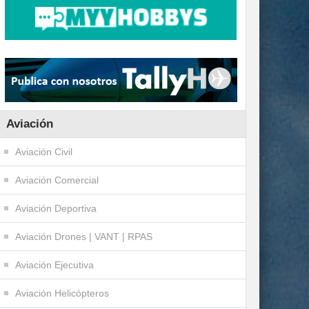
Aviación
Aviación Civil
Aviación Comercial
Aviación Deportiva
Aviación Drones | VANT | RPAS
Aviación Ejecutiva
Aviación Helicópteros