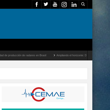
n de radares en Brasil
Ampliando el horizonte: Dentro del vuelo de desarrollo más l