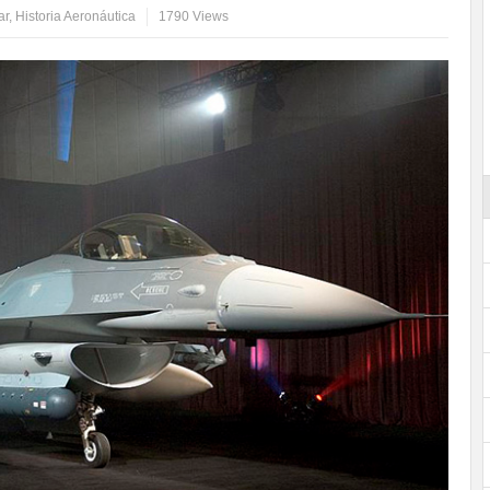
ar
,
Historia Aeronáutica
1790 Views