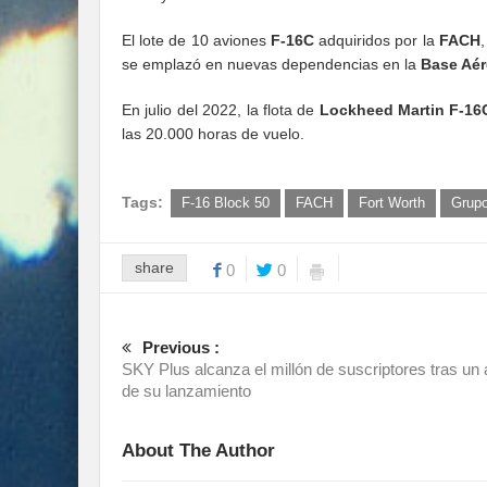
El lote de 10 aviones
F-16C
adquiridos por la
FACH
,
se emplazó en nuevas dependencias en la
Base Aér
En julio del 2022, la flota de
Lockheed Martin F-16
las 20.000 horas de vuelo.
Tags:
F-16 Block 50
FACH
Fort Worth
Grupo
share
0
0
Previous :
SKY Plus alcanza el millón de suscriptores tras un
de su lanzamiento
About The Author