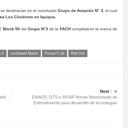
 se destinarían en el reactivado
Grupo de Aviación N° 3
, el cual
ea Los Cóndores en Iquique.
C Block 50
del
Grupo N°3
de la
FACH
completaron la marca de
 3
Lockheed Martin
Primer F-16
Roll Out
Next :
 año
ENAER, DTS e INVAP firman Memorando de
Entendimiento para desarrollo de tecnologías