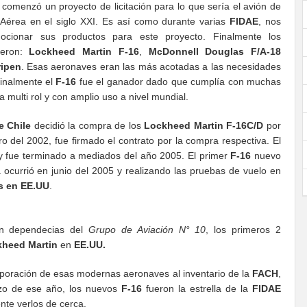
comenzó un proyecto de licitación para lo que sería el avión de
Aérea en el siglo XXI. Es así como durante varias
FIDAE
, nos
mocionar sus productos para este proyecto. Finalmente los
ueron:
Lockheed Martin F-16
,
McDonnell Douglas F/A-18
ripen
. Esas aeronaves eran las más acotadas a las necesidades
inalmente el
F-16
fue el ganador dado que cumplía con muchas
 multi rol y con amplio uso a nivel mundial.
e Chile
decidió la compra de los
Lockheed Martin F-16C/D
por
 del 2002, fue firmado el contrato por la compra respectiva. El
y fue terminado a mediados del año 2005. El primer
F-16
nuevo
la ocurrió en junio del 2005 y realizando las pruebas de vuelo en
s en EE.UU
.
en dependecias del
Grupo de Aviación N° 10
, los primeros 2
heed Martin
en
EE.UU.
poración de esas modernas aeronaves al inventario de la
FACH
,
rzo de ese año, los nuevos
F-16
fueron la estrella de la
FIDAE
nte verlos de cerca.