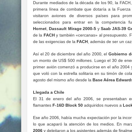
Durante mediados de la década de los 90, la FACH, 
primera línea de combate que dotaría a la Fuerza 
visitaron aviones de diversos países para pro
seleccionados para entrar en la competencia f
Hornet
,
Dassault Mirage 2000-5
y
Saab JAS-39 G
de la
FACH
y también «cercanas» al presupuesto. F
de las exigencias de la
FACH
, además de ser un caza
Así el 20 de diciembre del año 2000, el
Gobierno d
un monto de US$ 500 millones. Luego el 30 de enero
primer avión comenzó a producirse en el año 2004 
que voló con la estrella solitaria en su timón de co
agosto del mismo año desde la
Base Aérea Edward
Llegada a Chile
El 31 de enero del año 2006, se presentaban 
flamantes
F-16D Block 50
adquiridos nuevos a
Lock
Ese año 2006, había mucha expectación por la incor
lo que acaparó la atención de los medios. En ma
2006
y deleitaron a los asistentes además de finalme