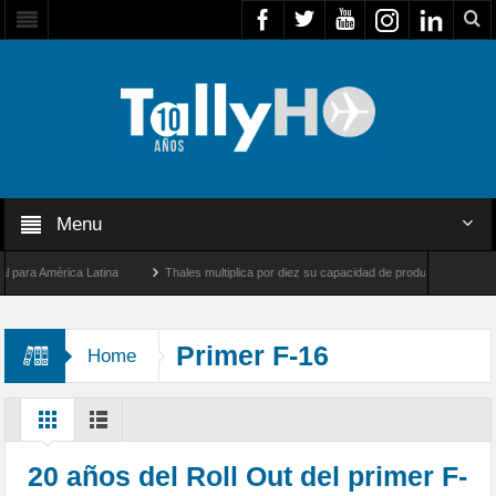
Menu
a América Latina
Thales multiplica por diez su capacidad de producción de radares e
Los Ángeles y Farnborough, Reino Unido
Airbus U030 Flexrotor inicia sus operacion
Primer F-16
Home
20 años del Roll Out del primer F-