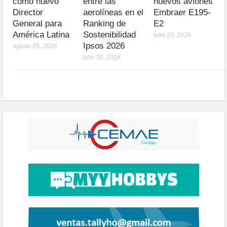
como nuevo
entre las
nuevos aviones
Director
aerolíneas en el
Embraer E195-
General para
Ranking de
E2
América Latina
Sostenibilidad
julio 29, 2026
Ipsos 2026
agosto 05, 2026
julio 30, 2026