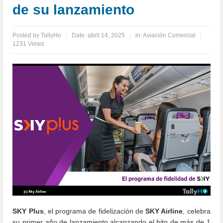
de su lanzamiento
Posted by
TallyHo
Date:
abril 14, 2025
in:
Aviación Comercial
1231 Views
SKY Plus
, el programa de fidelización de
SKY Airline
, celebra
su primer año de lanzamiento alcanzando el hito de más de 1