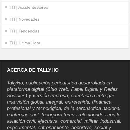
TH | Accidente Aéreo
TH | Novedades
TH | Tendencias
TH | Última Hora
ACERCA DE TALLYHO
TallyHo, publicación periodística desarrollada en
plataforma digital (Sitio Web, Papel Digital y Redes
Sociales) y versión Impresa, orientada a entregar
una visión global, integral, entretenida, dinámica,
profesional y tecnológica, de la aeronáutica nacional
e internacional. Incorpora temas relacionados con la
aviación civil, ejecutiva, comercial, militar, industrial,
experimental, entrenamiento, deportivo, social y