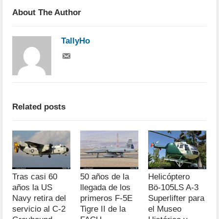
About The Author
TallyHo
Related posts
Tras casi 60
50 años de la
Helicóptero
años la US
llegada de los
Bö-105LS A-3
Navy retira del
primeros F-5E
Superlifter para
servicio al C-2
Tigre II de la
el Museo