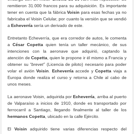
remitieron 31.000 francos para su adquisición. Es importante
tener en cuenta que la fábrica
Voisin
para esas fechas ya no
fabricaba el Voisin Celular, por cuanto la versión que se vendió
a
Echeverría
sería un derivado de este.
Entretanto Echeverría, que era corredor de autos, le comenta
a
César Copetta
quien tenía un taller mecánico, de sus
intenciones con la aeronave que adquirió, captando la
atención de
Copetta
, quien le propone ir él mismo a Francia y
obtener su
“brevet”
(Licencia de piloto) necesario para poder
volar el avión
Voisin
.
Echeverría
accede y
Copetta
viaja a
Europa donde realiza el curso y retorna a Chile al cabo de
unos meses.
La aeronave Voisin, adquirida por
Echeverría
, arriba al puerto
de Valparaíso a inicios de 1910, donde es transportado por
ferrocarril a Santiago, llegando finalmente al taller de los
hermanos Copetta
, ubicado en la calle Ejército.
El
Voisin
adquirido tiene varias diferencias respecto del