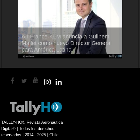
Air France-KLM anuncia a Guilhem
Thale
ra del
Mallet como nuevo Director General
capac
para América Latina
en Br
TALLLY-HO© Revista Aeronáutica
Digital© | Todos los derechos
reservados | 2014 - 2025 | Chile