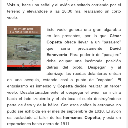
Voisin
, hace una señal y el avión es soltado corriendo por el
terreno y elevándose a las 16:00 hrs, realizando un corto
vuelo.
Este vuelo genera una gran algarabía
en los presentes, por lo que
César
Copetta
ofrece llevar a un “pasajero”
que sería precisamente
David
Echeverría
. Para poder ir de “pasajero”
debe ocupar una incómoda posición
detrás del piloto. Despegan y al
aterrizaje las ruedas delanteras entran
en una acequia, estando casi a punto de “capotar”. El
entusiasmo es inmenso y
Copetta
decide realizar un tercer
vuelo. Desafortunadamente al despegar el avión se inclina
hacia el lado izquierdo y el ala toca el suelo destruyéndose
parte de ésta y de la hélice. Con esos daños la aeronave no
pudo ser exhibida en el mes de septiembre de 1910. El avión
es trasladado al taller de los
hermanos Copetta
, y está en
reparaciones hasta enero de 1911.