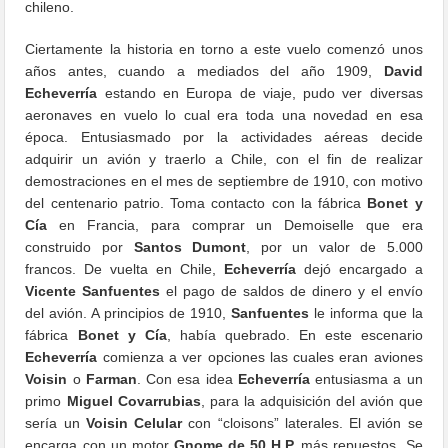
chileno.
Ciertamente la historia en torno a este vuelo comenzó unos
años antes, cuando a mediados del año 1909,
David
Echeverría
estando en Europa de viaje, pudo ver diversas
aeronaves en vuelo lo cual era toda una novedad en esa
época. Entusiasmado por la actividades aéreas decide
adquirir un avión y traerlo a Chile, con el fin de realizar
demostraciones en el mes de septiembre de 1910, con motivo
del centenario patrio. Toma contacto con la fábrica
Bonet y
Cía
en Francia, para comprar un Demoiselle que era
construido por
Santos Dumont
, por un valor de 5.000
francos. De vuelta en Chile,
Echeverría
dejó encargado a
Vicente Sanfuentes
el pago de saldos de dinero y el envío
del avión. A principios de 1910,
Sanfuentes
le informa que la
fábrica
Bonet y Cía
, había quebrado. En este escenario
Echeverría
comienza a ver opciones las cuales eran aviones
Voisin
o
Farman
. Con esa idea
Echeverría
entusiasma a un
primo
Miguel Covarrubias
, para la adquisición del avión que
sería un
Voisin Celular
con “cloisons” laterales. El avión se
encarga con un motor
Gnome de 50 H.P.
más repuestos. Se