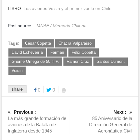
LIBRO:
Los aviones Voisin y el primer vuelo en Chile
Post source :
MNAE / Memoria Chilena
Tags:
César Copetta
Chacra Valparaíso
David Echeverría
Farman
Félix Copetta
Gnome Omega de 50 H.P.
Ramón Cruz
Santos Dumont
Voisin
share
0
0
Previous :
Next :
La más grande formación de
85 Aniversario de la
aviones de la Batalla de
Dirección General de
Inglaterra desde 1945
Aeronáutica Civil