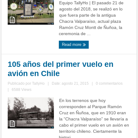
Equipo TallyHo | El pasado 21 de
agosto del 2018, se realizó en lo
que fuera parte de la antigua
Chacra Valparaíso, actual plaza
Ramón Cruz Montt de Ñuñoa, la
ceremonia de ...
Read more
105 años del primer vuelo en
avión en Chile
Publicado por
TallyHo
|
Date: agosto 21, 2015
|
0 commentarios
|
6588 Views
En los terrenos que hoy
corresponden al Parque Ramón
Cruz en Ñuñoa, que en 1910 eran
la “Chacra Valparaíso” se llevaría a
cabo el primer vuelo en un avión en
territorio chileno. Ciertamente la
histori ...