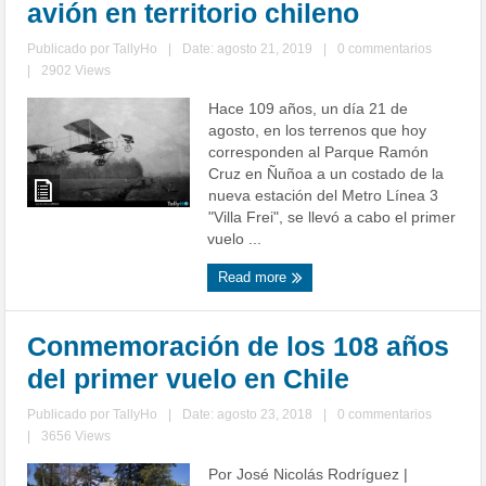
avión en territorio chileno
Publicado por
TallyHo
|
Date: agosto 21, 2019
|
0 commentarios
|
2902 Views
Hace 109 años, un día 21 de
agosto, en los terrenos que hoy
corresponden al Parque Ramón
Cruz en Ñuñoa a un costado de la
nueva estación del Metro Línea 3
"Villa Frei", se llevó a cabo el primer
vuelo ...
Read more
Conmemoración de los 108 años
del primer vuelo en Chile
Publicado por
TallyHo
|
Date: agosto 23, 2018
|
0 commentarios
|
3656 Views
Por José Nicolás Rodríguez |