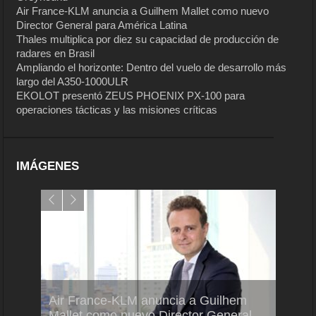
Air France-KLM anuncia a Guilhem Mallet como nuevo
Director General para América Latina
Thales multiplica por diez su capacidad de producción de
radares en Brasil
Ampliando el horizonte: Dentro del vuelo de desarrollo más
largo del A350-1000ULR
EKOLOT presentó ZEUS PHOENIX PX-100 para
operaciones tácticas y las misiones críticas
IMÁGENES
Air France-KLM anuncia a Guilhem
Thale
ra del
Mallet como nuevo Director General
capac