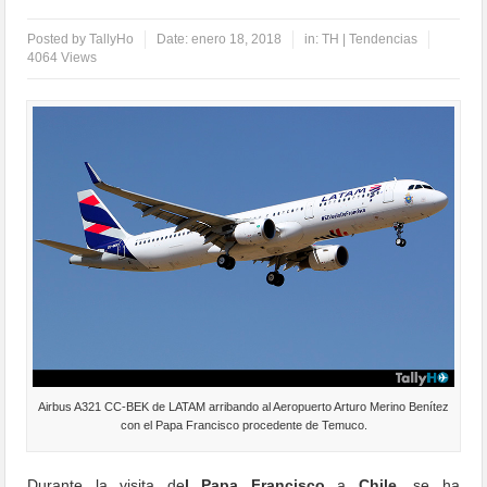
Posted by
TallyHo
Date:
enero 18, 2018
in:
TH | Tendencias
4064 Views
Airbus A321 CC-BEK de LATAM arribando al Aeropuerto Arturo Merino Benítez
con el Papa Francisco procedente de Temuco.
Durante la visita de
l Papa Francisco
a
Chile
, se ha