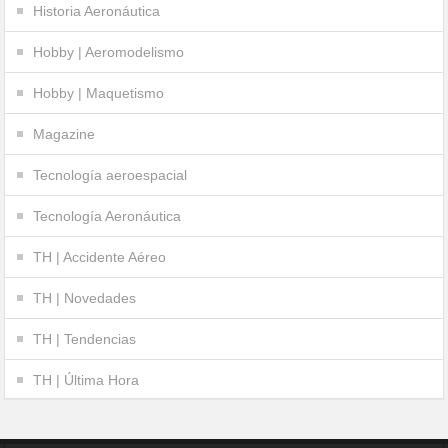
Historia Aeronáutica
Hobby | Aeromodelismo
Hobby | Maquetismo
Magazine
Tecnología aeroespacial
Tecnología Aeronáutica
TH | Accidente Aéreo
TH | Novedades
TH | Tendencias
TH | Última Hora