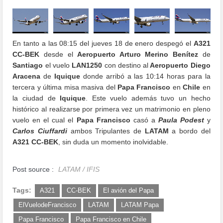
En tanto a las 08:15 del jueves 18 de enero despegó el
A321
CC-BEK
desde el
Aeropuerto Arturo Merino Benítez
de
Santiago
el vuelo
LAN1250
con destino al
Aeropuerto Diego
Aracena
de
Iquique
donde arribó a las 10:14 horas para la
tercera y última misa masiva del
Papa Francisco
en
Chile
en
la ciudad de
Iquique
. Este vuelo además tuvo un hecho
histórico al realizarse por primera vez un matrimonio en pleno
vuelo en el cual el
Papa Francisco
casó a
Paula Podest
y
Carlos Ciuffardi
ambos Tripulantes de
LATAM
a bordo del
A321 CC-BEK
, sin duda un momento inolvidable.
Post source :
LATAM / IFIS
Tags:
A321
CC-BEK
El avión del Papa
ElVuelodeFrancisco
LATAM
LATAM Papa
Papa Francisco
Papa Francisco en Chile