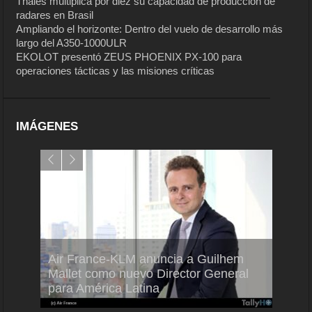
Thales multiplica por diez su capacidad de producción de
radares en Brasil
Ampliando el horizonte: Dentro del vuelo de desarrollo más
largo del A350-1000ULR
EKOLOT presentó ZEUS PHOENIX PX-100 para
operaciones tácticas y las misiones críticas
IMÁGENES
Air France-KLM anuncia a Guilhem
Thale
ra del
Mallet como nuevo Director General
capac
para América Latina
en Br