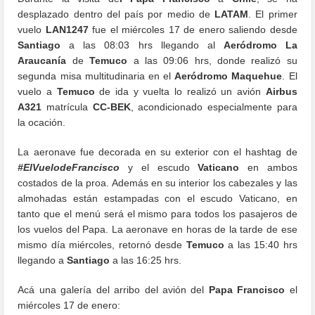
desplazado dentro del país por medio de
LATAM
. El primer
vuelo
LAN1247
fue el miércoles 17 de enero saliendo desde
Santiago
a las 08:03 hrs llegando al
Aeródromo La
Araucanía
de
Temuco
a las 09:06 hrs, donde realizó su
segunda misa multitudinaria en el
Aeródromo Maquehue
. El
vuelo a
Temuco
de ida y vuelta lo realizó un avión
Airbus
A321
matrícula
CC-BEK
, acondicionado especialmente para
la ocación.
La aeronave fue decorada en su exterior con el hashtag de
#ElVuelodeFrancisco
y el escudo
Vaticano
en ambos
costados de la proa. Además en su interior los cabezales y las
almohadas están estampadas con el escudo Vaticano, en
tanto que el menú será el mismo para todos los pasajeros de
los vuelos del Papa. La aeronave en horas de la tarde de ese
mismo día miércoles, retornó desde
Temuco
a las 15:40 hrs
llegando a
Santiago
a las 16:25 hrs.
Acá una galería del arribo del avión del
Papa Francisco
el
miércoles 17 de enero: