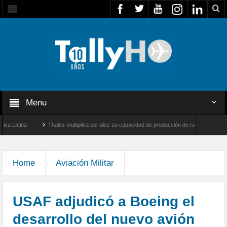
Menu
ina
Thales multiplica por diez su capacidad de producción de radares en Brasil
 Farnborough, Reino Unido
Airbus U030 Flexrotor inicia sus operaciones con la Age
Home
Aviación Militar
USAF adjudicó a Boeing el
desarrollo del nuevo avión