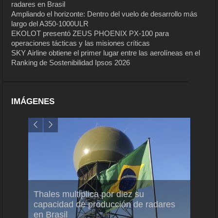
radares en Brasil
Ampliando el horizonte: Dentro del vuelo de desarrollo más
largo del A350-1000ULR
EKOLOT presentó ZEUS PHOENIX PX-100 para
operaciones tácticas y las misiones críticas
SKY Airline obtiene el primer lugar entre las aerolíneas en el
Ranking de Sostenibilidad Ipsos 2026
IMÁGENES
em
Thales multiplica por diez su
Ampli
ral
capacidad de producción de radares
vuelo
en Brasil
A350