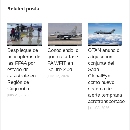
Related posts
Despliegue de
Conociendo lo
OTAN anunció
helicópteros de
que es la fase
adquisición
las FFAA por
FAM/FIT en
conjunta del
estado de
Salitre 2026
Saab
catástrofe en
GlobalEye
julio 13, 2026
Región de
como nuevo
Coquimbo
sistema de
alerta temprana
julio 21, 2026
aerotransportado
julio 08, 2026