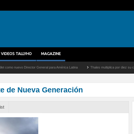
VIDEOS TALLYHO
MAGAZINE
 nuevo Director General para América Latina
Thales multiplica por diez su capacid
e de Nueva Generación
ist