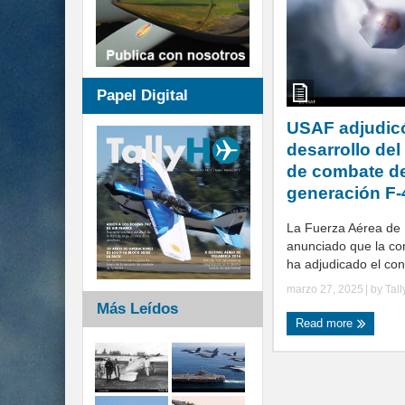
Papel Digital
USAF adjudicó
desarrollo de
de combate d
generación F-
La Fuerza Aérea de
anunciado que la c
ha adjudicado el cont
marzo 27, 2025
| by
Tal
Más Leídos
Read more