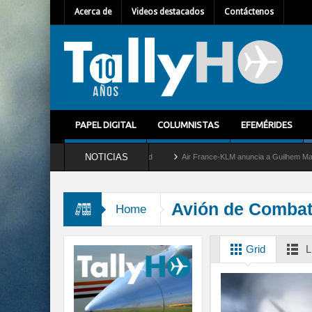
Acerca de
Videos destacados
Contáctenos
PAPEL DIGITAL
COLUMNISTAS
EFEMÉRIDES
NOTICIAS
 retira del servicio al C-2 Greyhound
Air France-KLM anuncia a Guilhem Mallet como
Avión de Combat
Home
Grid
L