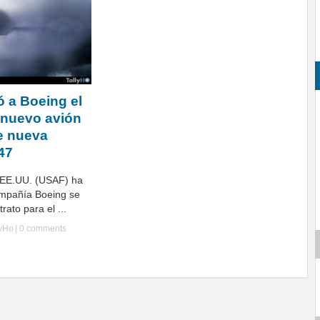
 a Boeing el
l nuevo avión
e nueva
47
 EE.UU. (USAF) ha
ompañía Boeing se
rato para el ...
lyHo
|
0 comments