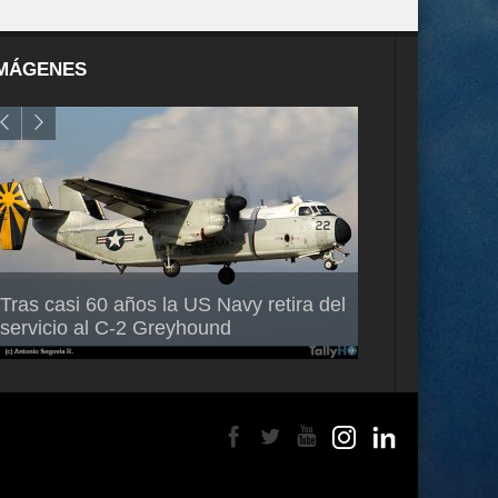
MÁGENES
Air France-KLM anuncia a Guilhem
Thales multipl
Tras casi 60 años la US Navy retira del
Mallet como nuevo Director General
capacidad de 
servicio al C-2 Greyhound
para América Latina
en Brasil