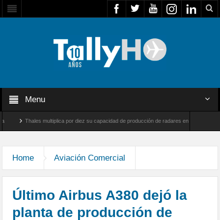
Menu
Thales multiplica por diez su capacidad de producción de radares en Brasil
Ampli
ough, Reino Unido
Airbus U030 Flexrotor inicia sus operaciones con la Agencia Euro
Home
Aviación Comercial
Último Airbus A380 dejó la
planta de producción de