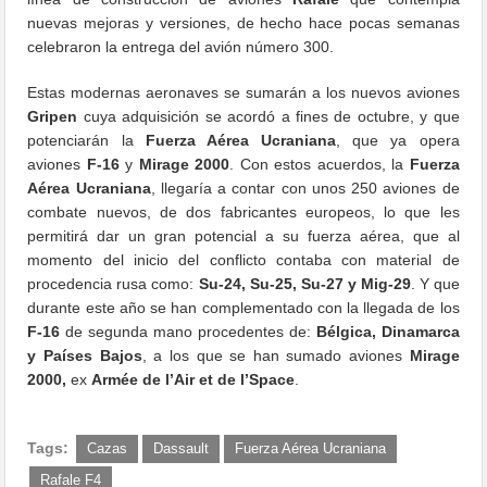
nuevas mejoras y versiones, de hecho hace pocas semanas
celebraron la entrega del avión número 300.
Estas modernas aeronaves se sumarán a los nuevos aviones
Gripen
cuya adquisición se acordó a fines de octubre, y que
potenciarán la
Fuerza Aérea Ucraniana
, que ya opera
aviones
F-16
y
Mirage 2000
. Con estos acuerdos, la
Fuerza
Aérea Ucraniana
, llegaría a contar con unos 250 aviones de
combate nuevos, de dos fabricantes europeos, lo que les
permitirá dar un gran potencial a su fuerza aérea, que al
momento del inicio del conflicto contaba con material de
procedencia rusa como:
Su-24, Su-25, Su-27 y Mig-29
. Y que
durante este año se han complementado con la llegada de los
F-16
de segunda mano procedentes de:
Bélgica, Dinamarca
y Países Bajos
, a los que se han sumado aviones
Mirage
2000,
ex
Armée de l’Air et de l’Space
.
Tags:
Cazas
Dassault
Fuerza Aérea Ucraniana
Rafale F4