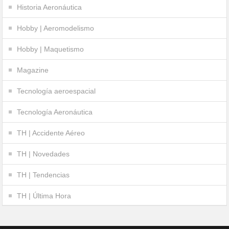
Historia Aeronáutica
Hobby | Aeromodelismo
Hobby | Maquetismo
Magazine
Tecnología aeroespacial
Tecnología Aeronáutica
TH | Accidente Aéreo
TH | Novedades
TH | Tendencias
TH | Última Hora