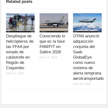
Related posts
Despliegue de
Conociendo lo
OTAN anunció
helicópteros de
que es la fase
adquisición
las FFAA por
FAM/FIT en
conjunta del
estado de
Salitre 2026
Saab
catástrofe en
GlobalEye
julio 13, 2026
Región de
como nuevo
Coquimbo
sistema de
alerta temprana
julio 21, 2026
aerotransportado
julio 08, 2026