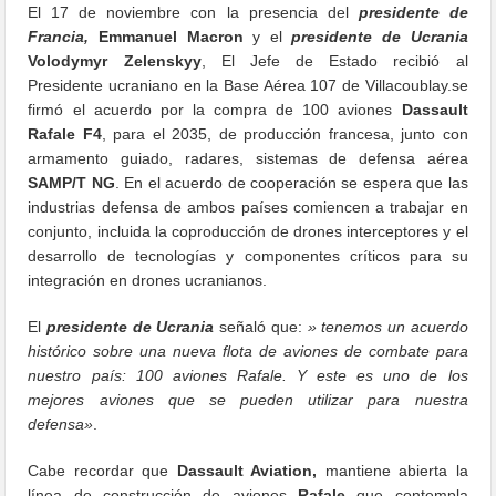
El 17 de noviembre con la presencia del
presidente de
Francia,
Emmanuel Macron
y el
presidente de Ucrania
Volodymyr Zelenskyy
, El Jefe de Estado recibió al
Presidente ucraniano en la Base Aérea 107 de Villacoublay.se
firmó el acuerdo por la compra de 100 aviones
Dassault
Rafale F4
, para el 2035, de producción francesa, junto con
armamento guiado, radares, sistemas de defensa aérea
SAMP/T NG
. En el acuerdo de cooperación se espera que las
industrias defensa de ambos países comiencen a trabajar en
conjunto, incluida la coproducción de drones interceptores y el
desarrollo de tecnologías y componentes críticos para su
integración en drones ucranianos.
El
presidente de Ucrania
señaló que:
» tenemos un acuerdo
histórico sobre una nueva flota de aviones de combate para
nuestro país: 100 aviones Rafale. Y este es uno de los
mejores aviones que se pueden utilizar para nuestra
defensa»
.
Cabe recordar que
Dassault Aviation,
mantiene abierta la
línea de construcción de aviones
Rafale
que contempla