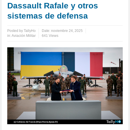
Dassault Rafale y otros
sistemas de defensa
Posted by
TallyHo
Date:
noviembre 24, 2025
in:
Aviación Militar
641 Views