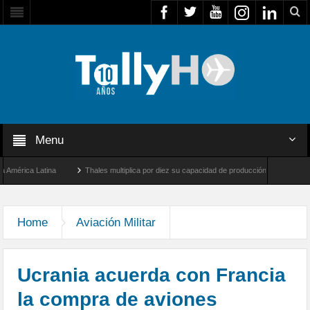
Menu
ica Latina
Thales multiplica por diez su capacidad de producción de radares en Brasi
geles y Farnborough, Reino Unido
Airbus U030 Flexrotor inicia sus operaciones con
Home
Aviación Militar
Ucrania acuerda con Francia
la compra de aviones