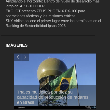
Ampliando el horizonte: Dentro del vuelo de desarrollo más
largo del A350-1000ULR
EKOLOT presentó ZEUS PHOENIX PX-100 para
operaciones tácticas y las misiones críticas
SKY Airline obtiene el primer lugar entre las aerolíneas en el
Ranking de Sostenibilidad Ipsos 2026
IMÁGENES
em
Thales multiplica por diez su
Ampli
ral
capacidad de producción de radares
vuelo
en Brasil
A350