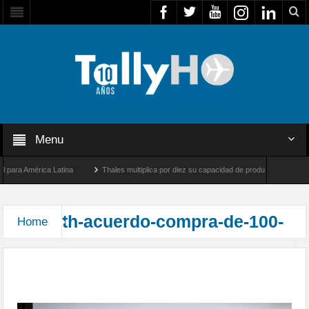
Menu
ara América Latina
Thales multiplica por diez su capacidad de producción de radares
e Los Ángeles y Farnborough, Reino Unido
Airbus U030 Flexrotor inicia sus operaci
th-acuerdo-compra-de-100-
Home
Ucrania acuerda con Francia la compra de aviones
Dassault Rafale y otros sistemas de defensa