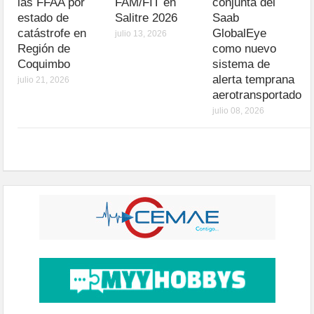
las FFAA por
FAM/FIT en
conjunta del
estado de
Salitre 2026
Saab
catástrofe en
GlobalEye
julio 13, 2026
Región de
como nuevo
Coquimbo
sistema de
alerta temprana
julio 21, 2026
aerotransportado
julio 08, 2026