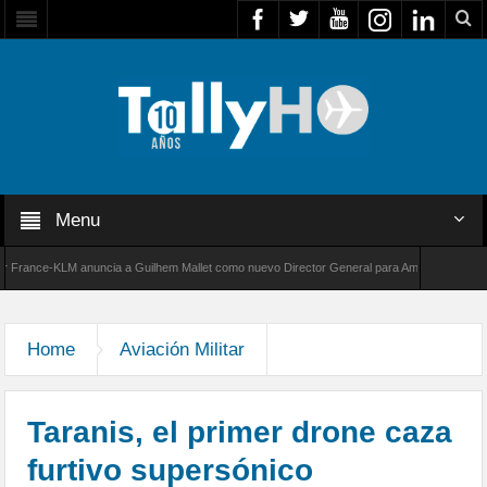
Menu
nce-KLM anuncia a Guilhem Mallet como nuevo Director General para América Latina
 de Bombardier establece un nuevo récord de velocidad entre Los Ángeles y Farnborough, 
Home
Aviación Militar
Taranis, el primer drone caza
furtivo supersónico