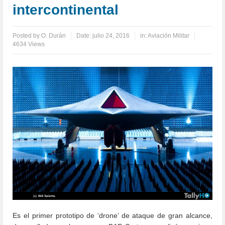
intercontinental
Posted by
O. Durán
Date:
julio 24, 2016
in:
Aviación Militar
4634 Views
Es el primer prototipo de ‘drone’ de ataque de gran alcance,