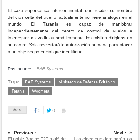
El caza supersónico intercontinental, que recibió su nombre
del dios celta del trueno, actualmente no tiene análogos en el
mundo. El
Taranis
es capaz de maniobrar
independientemente del centro de control de vuelos e
interceptar o evadir automáticamente los misiles dirigidos en
su contra. Solo necesitará la autorización humana para atacar
a un objetivo potencial que identifique.
Post source :
BAE Systems
Tags:
BAE Systems
Ministerio de Defensa Británico
Taranis
Woomera
share
0
0
Previous :
Next :
El noble Boeing 727 rugió de
Las cinco que dominarán los