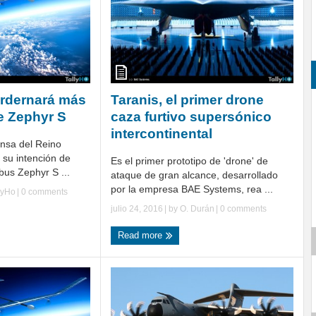
ordernará más
Taranis, el primer drone
e Zephyr S
caza furtivo supersónico
intercontinental
ensa del Reino
 su intención de
Es el primer prototipo de 'drone' de
rbus Zephyr S ...
ataque de gran alcance, desarrollado
por la empresa BAE Systems, rea ...
lyHo
|
0 comments
julio 24, 2016
| by
O. Durán
|
0 comments
Read more