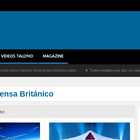
VIDEOS TALLYHO
MAGAZINE
o Director General para América Latina
Thales multiplica por diez su capacidad de 
fensa Británico
ist