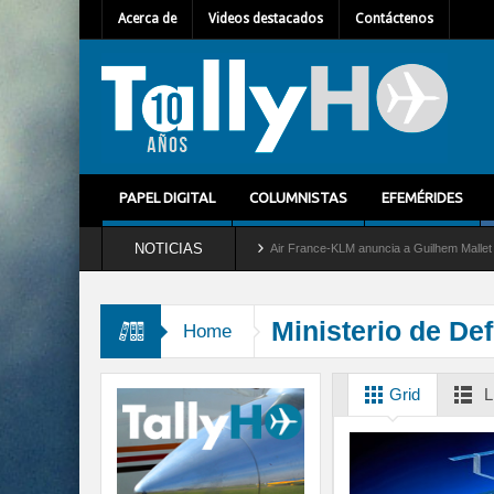
Acerca de
Videos destacados
Contáctenos
PAPEL DIGITAL
COLUMNISTAS
EFEMÉRIDES
NOTICIAS
a del servicio al C-2 Greyhound
Air France-KLM anuncia a Guilhem Mallet como nuev
Ministerio de De
Home
Grid
L