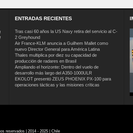
ENTRADAS RECIENTES
I
a
Tras casi 60 años la US Navy retira del servicio al C-
2 Greyhound
l
Air France-KLM anuncia a Guilhem Mallet como
nuevo Director General para América Latina
Thales multiplica por diez su capacidad de
producción de radares en Brasil
Ampliando el horizonte: Dentro del vuelo de
desarrollo más largo del A350-1000ULR
EKOLOT presentó ZEUS PHOENIX PX-100 para
Tras casi 60 años la US Navy retira del
operaciones tácticas y las misiones críticas
servicio al C-2 Greyhound
s reservados | 2014 - 2025 | Chile