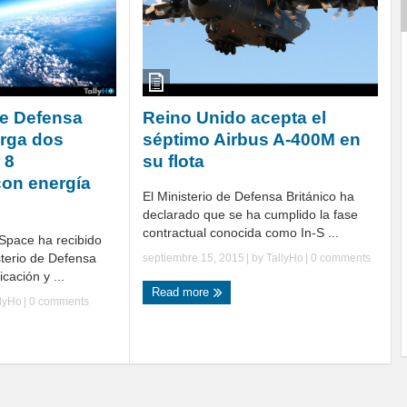
de Defensa
Reino Unido acepta el
arga dos
séptimo Airbus A-400M en
 8
su flota
on energía
El Ministerio de Defensa Británico ha
declarado que se ha cumplido la fase
contractual conocida como In-S ...
Space ha recibido
sterio de Defensa
septiembre 15, 2015
| by
TallyHo
|
0 comments
icación y ...
Read more
llyHo
|
0 comments