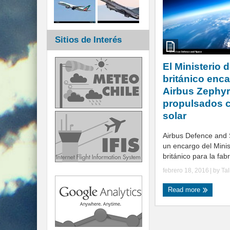
Sitios de Interés
El Ministerio 
británico enc
Airbus Zephyr
propulsados c
solar
Airbus Defence and 
un encargo del Mini
británico para la fabr
febrero 18, 2016
| by
Ta
Read more