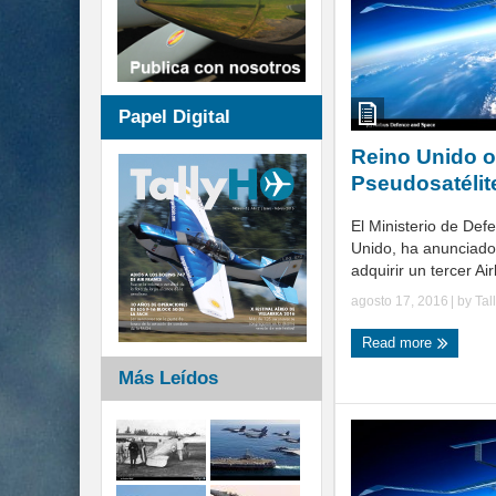
Papel Digital
Reino Unido 
Pseudosatélit
El Ministerio de Def
Unido, ha anunciado
adquirir un tercer Ai
agosto 17, 2016
| by
Tal
Read more
Más Leídos